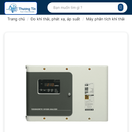
Bỏ
Tìm
kiếm:
qua
nội
Trang chủ
/
Đo khí thải, phát xạ, áp suất
/
Máy phân tích khí thải
dung