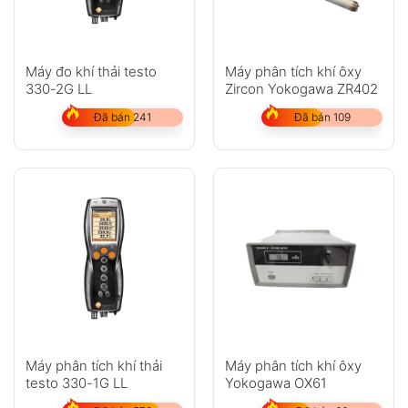
Anh
Chị
Máy đo khí thải testo
Máy phân tích khí ôxy
330-2G LL
Zircon Yokogawa ZR402
Đã bán 241
Đã bán 109
GỬI
Không có bình luận nào
Máy phân tích khí thải
Máy phân tích khí ôxy
testo 330-1G LL
Yokogawa OX61