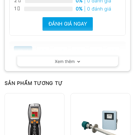
2
0%
| 0 đánh giá
1
0%
| 0 đánh giá
ĐÁNH GIÁ NGAY
Tất cả
5
4
3
2
1
Xem thêm
Có video
Có ảnh
Chưa có đánh giá nào.
SẢN PHẨM TƯƠNG TỰ
Hỏi đáp