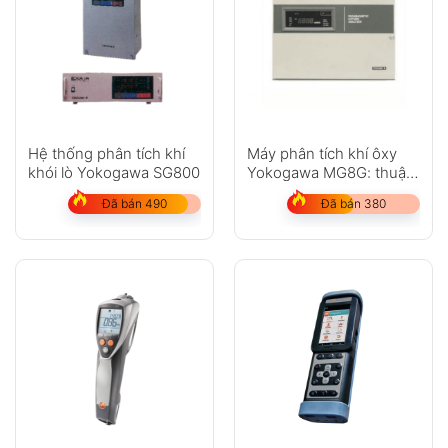
Hệ thống phân tích khí
Máy phân tích khí ôxy
khói lò Yokogawa SG800
Yokogawa MG8G: thuận
từ
Đã bán 490
Đã bán 380