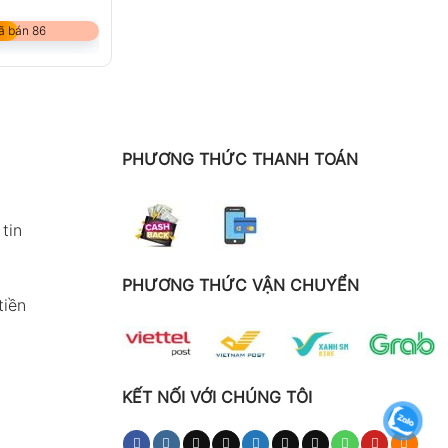
ã bán 86
PHƯƠNG THỨC THANH TOÁN
tin
PHƯƠNG THỨC VẬN CHUYỂN
tiền
KẾT NỐI VỚI CHÚNG TÔI