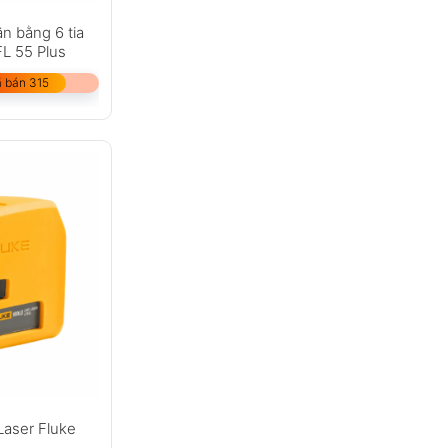
ân bằng 6 tia
L 55 Plus
 bán 315
Laser Fluke