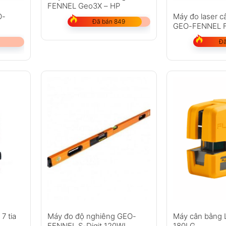
FENNEL Geo3X – HP
O-
Máy đo laser c
Đã bán 849
GEO-FENNEL F
Đã
7 tia
Máy đo độ nghiêng GEO-
Máy cân bằng 
FENNEL S-Digit 120WL
180LG