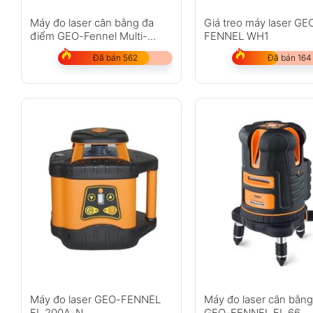
Máy đo laser cân bằng đa
Giá treo máy laser GE
điểm GEO-Fennel Multi-
FENNEL WH1
Pointer
Đã bán 562
Đã bán 164
Máy đo laser GEO-FENNEL
Máy đo laser cân bằng 
FL 200A-N
GEO-FENNEL FL 66