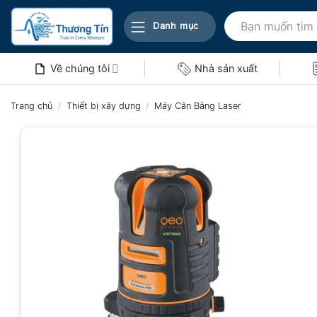
Bỏ
Tìm
qua
Danh mục
kiếm:
nội
dung
Về chúng tôi
Nhà sản xuất
Trang chủ
/
Thiết bị xây dựng
/
Máy Cân Bằng Laser