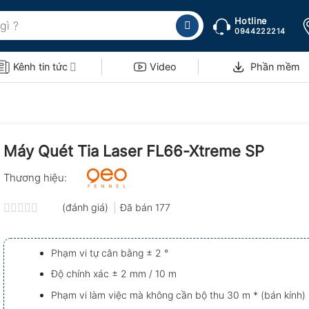
Hotline
0944222214
Kênh tin tức
Video
Phần mềm
Máy Quét Tia Laser FL66-Xtreme SP
Thương hiệu:
(đánh giá)
Đã bán
177
Được
xếp
hạng
Phạm vi tự cân bằng ± 2 °
0.0
5
Độ chính xác ± 2 mm / 10 m
sao
Phạm vi làm việc mà không cần bộ thu 30 m * (bán kính)