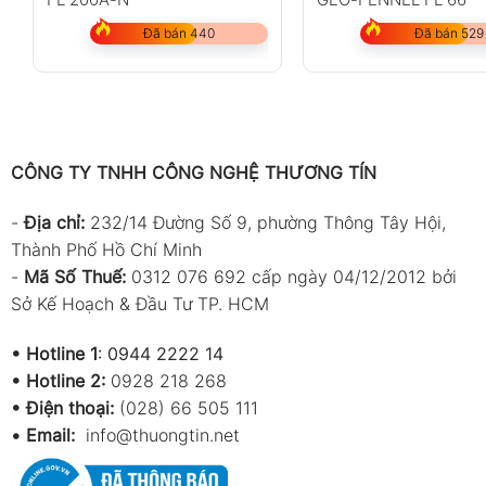
Đã bán 440
Đã bán 529
CÔNG TY TNHH CÔNG NGHỆ THƯƠNG TÍN
-
Địa chỉ:
232/14 Đường Số 9, phường Thông Tây Hội,
Thành Phố Hồ Chí Minh
-
Mã Số Thuế:
0312 076 692 cấp ngày 04/12/2012 bởi
Sở Kế Hoạch & Đầu Tư TP. HCM
•
Hotline 1
:
0944 2222 14
•
Hotline 2:
0928 218 268
• Điện thoại:
(028) 66 505 111
•
Email:
info@thuongtin.net