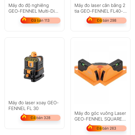
Máy đo độ nghiêng
Máy đo laser cân bằng 2
GEO-FENNEL Multi-Digit
tia GEO-FENNEL FL40-
Pro
pocket II
Đã bán 113
Đã bán 298
Máy đo laser xoay GEO-
FENNEL FL 30
Máy đo góc vuông Laser
Đã bán 328
GEO-FENNEL SQUARE
LINER II
Đã bán 263