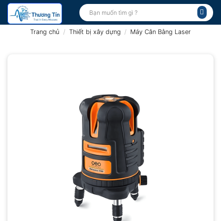
Bỏ
Tìm
kiếm:
qua
nội
Trang chủ
/
Thiết bị xây dựng
/
Máy Cân Bằng Laser
dung