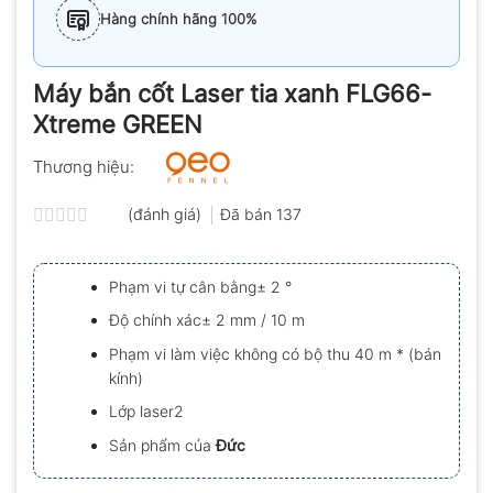
Hàng chính hãng 100%
Máy bắn cốt Laser tia xanh FLG66-
Xtreme GREEN
Thương hiệu:
(đánh giá)
Đã bán
137
Được
xếp
hạng
Phạm vi tự cân bằng± 2 °
0.0
5
Độ chính xác± 2 mm / 10 m
sao
Phạm vi làm việc không có bộ thu 40 m * (bán
kính)
Lớp laser2
Sản phẩm của
Đức