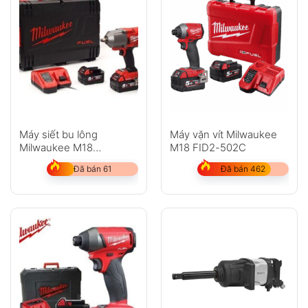
Máy siết bu lông
Máy vặn vít Milwaukee
Milwaukee M18
M18 FID2-502C
ONEFHIWF12-502X
Đã bán 61
Đã bán 462