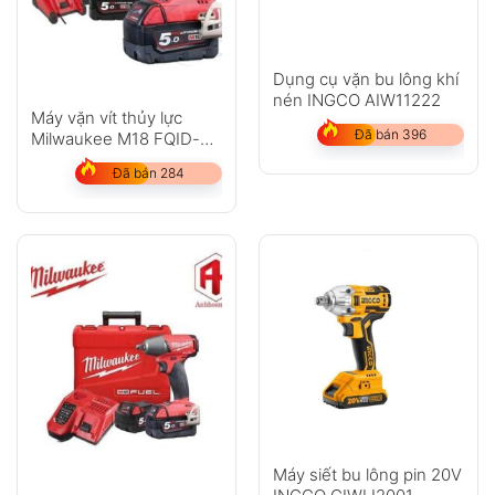
Dụng cụ vặn bu lông khí
nén INGCO AIW11222
Máy vặn vít thủy lực
Đã bán 396
Milwaukee M18 FQID-
502X
Đã bán 284
Máy siết bu lông pin 20V