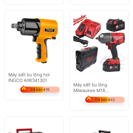
Không có bình luận nào
Máy siết bu lông hơi
INGCO AIW341301
Máy siết bu lông
Đã bán 419
Milwaukee M18
FHIWF12-502X SET
Đã bán 442
(2pin x 5.0Ah, 1 sạc)