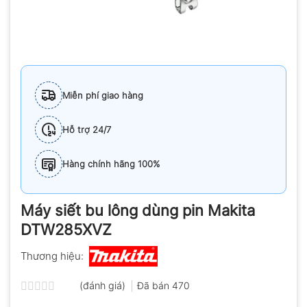
Miễn phí giao hàng
Hỗ trợ 24/7
Hàng chính hãng 100%
Máy siết bu lông dùng pin Makita
DTW285XVZ
Thương hiệu:
(đánh giá)
Đã bán
470
Được