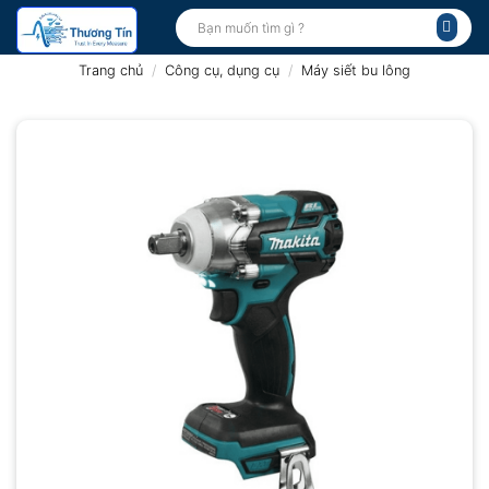
Bỏ
Tìm
kiếm:
qua
nội
Trang chủ
/
Công cụ, dụng cụ
/
Máy siết bu lông
dung