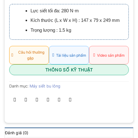
xếp
hạng
Lực siết tối đa: 280 N·m
0.0
5
Kích thước (L x W x H) : 147 x 79 x 249 mm
sao
Trọng lượng : 1.5 kg
Câu hỏi thường
Tài liệu sản phẩm
Video sản phẩm
gặp
THÔNG SỐ KỸ THUẬT
Danh mục:
Máy siết bu lông
Đánh giá (0)