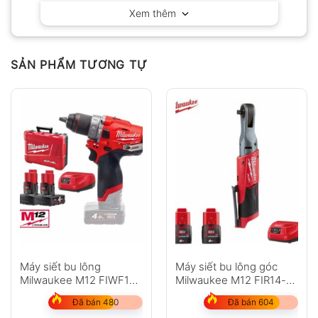
Xem thêm
Có video
Có ảnh
Chưa có đánh giá nào.
SẢN PHẨM TƯƠNG TỰ
Hỏi đáp
Anh
Chị
Máy siết bu lông
Máy siết bu lông góc
Milwaukee M12 FIWF12-
Milwaukee M12 FIR14-
402C
202C
GỬI
Đã bán 480
Đã bán 604