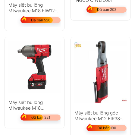
INGCO CIWLI2001
Máy siết bu lông
Đã bán 202
Milwaukee M18 FIW12-
502C
Đã bán 526
Máy siết bu lông
Milwaukee M18
Máy siết bu lông góc
ONEFHIWF34-502X
Đã bán 221
Milwaukee M12 FIR38-
202C
Đã bán 190