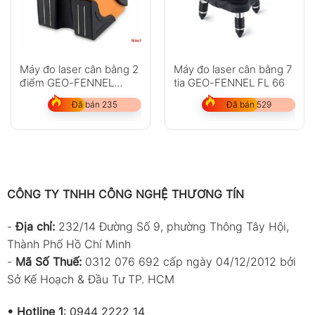
Máy đo laser cân bằng 2
Máy đo laser cân bằng 7
điểm GEO-FENNEL
tia GEO-FENNEL FL 66
Duo-Pointer
Đã bán 235
Đã bán 529
CÔNG TY TNHH CÔNG NGHỆ THƯƠNG TÍN
-
Địa chỉ:
232/14 Đường Số 9, phường Thông Tây Hội,
Thành Phố Hồ Chí Minh
-
Mã Số Thuế:
0312 076 692 cấp ngày 04/12/2012 bởi
Sở Kế Hoạch & Đầu Tư TP. HCM
•
Hotline 1
:
0944 2222 14