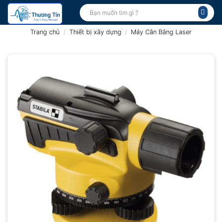
Bỏ
Tìm
kiếm:
qua
nội
Trang chủ
/
Thiết bị xây dựng
/
Máy Cân Bằng Laser
dung