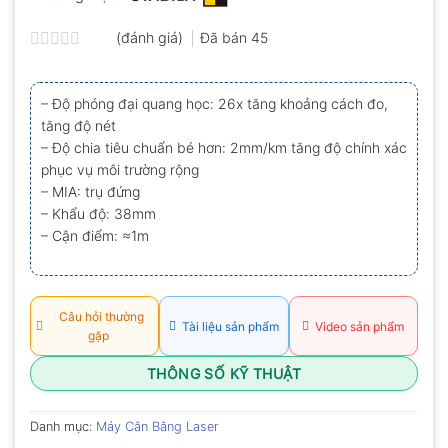
(đánh giá)
Đã bán
45
Được
xếp
hạng
– Độ phóng đại quang học: 26x tăng khoảng cách đo,
0.0
tăng độ nét
5
sao
– Độ chia tiêu chuẩn bé hơn: 2mm/km tăng độ chính xác
phục vụ môi trường rộng
– MIA: trụ đứng
– Khẩu độ: 38mm
– Cận điểm: ≈1m
Câu hỏi thường
Tài liệu sản phẩm
Video sản phẩm
gặp
THÔNG SỐ KỸ THUẬT
Danh mục:
Máy Cân Bằng Laser