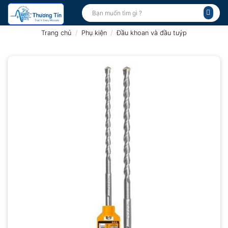
Bỏ
Tìm
kiếm:
qua
nội
Trang chủ
/
Phụ kiện
/
Đầu khoan và đầu tuýp
dung