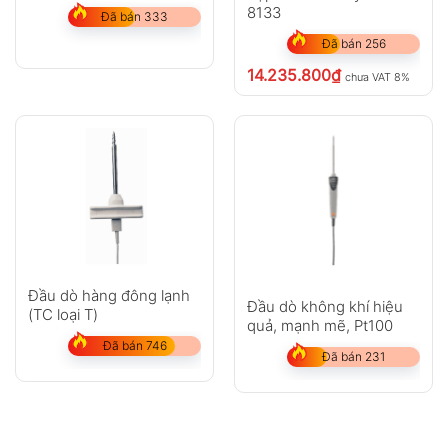
8133
Đã bán 333
Đã bán 256
14.235.800
₫
chưa VAT 8%
Đầu dò hàng đông lạnh
Đầu dò không khí hiệu
(TC loại T)
quả, mạnh mẽ, Pt100
Đã bán 746
Đã bán 231