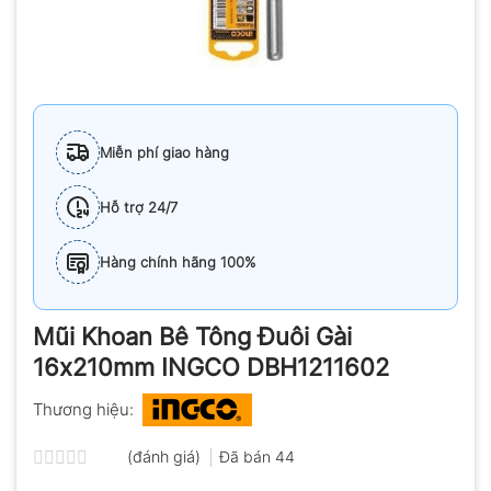
Miễn phí giao hàng
Hỗ trợ 24/7
Hàng chính hãng 100%
Mũi Khoan Bê Tông Đuôi Gài
16x210mm INGCO DBH1211602
Thương hiệu:
(đánh giá)
Đã bán
44
Được