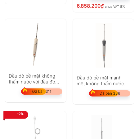
6.858.200
₫
chưa VAT 8%
Đầu dò bề mặt không
Đầu dò bề mặt mạnh
thấm nước với đầu đo
mẽ, không thấm nước
được mở rộng
(Pt100)
Đã bán 311
Đã bán 336
-2%