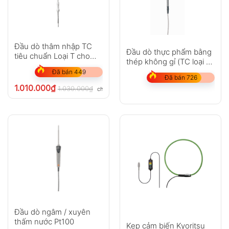
Đầu dò thâm nhập TC
Đầu dò thực phẩm bằng
tiêu chuẩn Loại T cho
thép không gỉ (TC loại T)
testo 108
– với cáp PUR
Đã bán 449
Đã bán 726
1.010.000
₫
1.030.000
₫
chưa VAT 8%
Đầu dò ngâm / xuyên
thấm nước Pt100
Kẹp cảm biến Kyoritsu