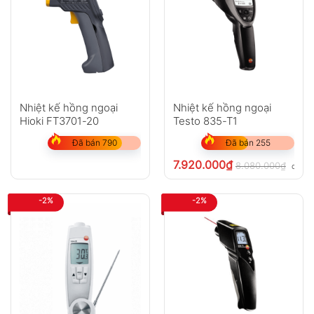
Nhiệt kế hồng ngoại
Nhiệt kế hồng ngoại
Hioki FT3701-20
Testo 835-T1
Đã bán 790
Đã bán 255
7.920.000
₫
8.080.000
₫
chưa 
-2%
-2%