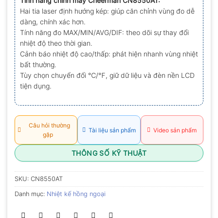
Tính năng chính máy Cheerman CN8550AT:
0.0
Hai tia laser định hướng kép: giúp căn chỉnh vùng đo dễ
5
sao
dàng, chính xác hơn.
Tính năng đo MAX/MIN/AVG/DIF: theo dõi sự thay đổi
nhiệt độ theo thời gian.
Cảnh báo nhiệt độ cao/thấp: phát hiện nhanh vùng nhiệt
bất thường.
Tùy chọn chuyển đổi ℃/℉, giữ dữ liệu và đèn nền LCD
tiện dụng.
Câu hỏi thường
Tài liệu sản phẩm
Video sản phẩm
gặp
THÔNG SỐ KỸ THUẬT
SKU:
CN8550AT
Danh mục:
Nhiệt kế hồng ngoại