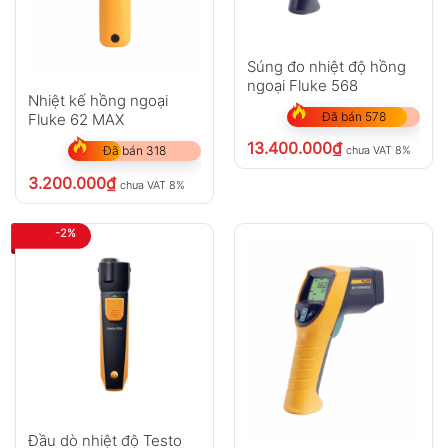
Súng đo nhiệt độ hồng
ngoại Fluke 568
Nhiệt kế hồng ngoại
Đã bán 578
Fluke 62 MAX
13.400.000
₫
chưa VAT 8%
Đã bán 318
3.200.000
₫
chưa VAT 8%
-2%
Đầu dò nhiệt độ Testo