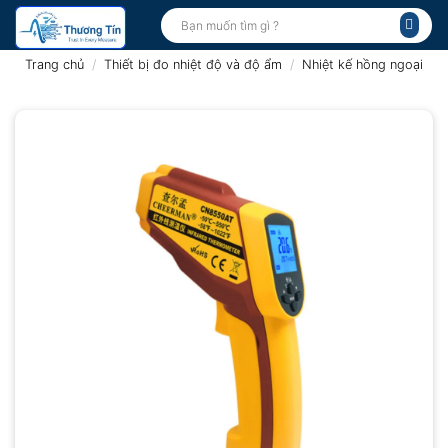
Bỏ
Tìm
kiếm:
qua
nội
Trang chủ
/
Thiết bị đo nhiệt độ và độ ẩm
/
Nhiệt kế hồng ngoại
dung