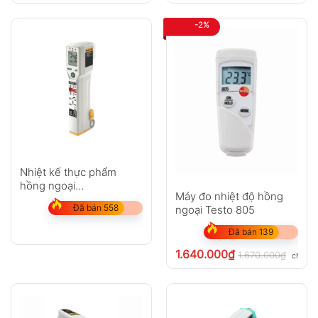
-2%
Nhiệt kế thực phẩm
hồng ngoại
Máy đo nhiệt độ hồng
Fluke FoodPro
Đã bán 558
ngoại Testo 805
Đã bán 139
1.640.000
₫
1.670.000
₫
chưa V