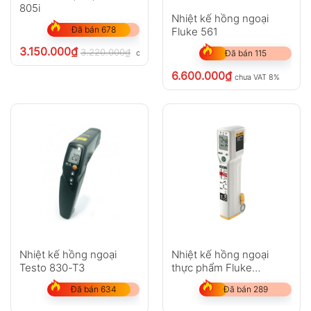
805i
Nhiệt kế hồng ngoại
Đã bán 678
Fluke 561
3.150.000
₫
3.220.000
₫
chưa VAT 8%
Đã bán 115
6.600.000
₫
chưa VAT 8%
Nhiệt kế hồng ngoại
Nhiệt kế hồng ngoại
Testo 830-T3
thực phẩm Fluke
FoodPro Plus
Đã bán 634
Đã bán 289