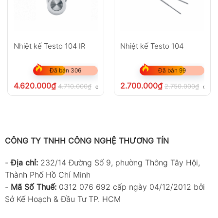
Nhiệt kế Testo 104 IR
Nhiệt kế Testo 104
Đã bán 306
Đã bán 99
4.620.000
₫
2.700.000
₫
4.710.000
₫
2.750.000
₫
chưa VAT 8%
chưa 
CÔNG TY TNHH CÔNG NGHỆ THƯƠNG TÍN
-
Địa chỉ:
232/14 Đường Số 9, phường Thông Tây Hội,
Thành Phố Hồ Chí Minh
-
Mã Số Thuế:
0312 076 692 cấp ngày 04/12/2012 bởi
Sở Kế Hoạch & Đầu Tư TP. HCM