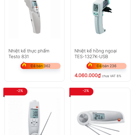
Nhiệt kế thực phẩm
Nhiệt kế hồng ngoại
Testo 831
TES-1327K-USB
Đã bán 362
Đã bán 236
4.060.000
₫
chưa VAT 8%
-2%
-2%