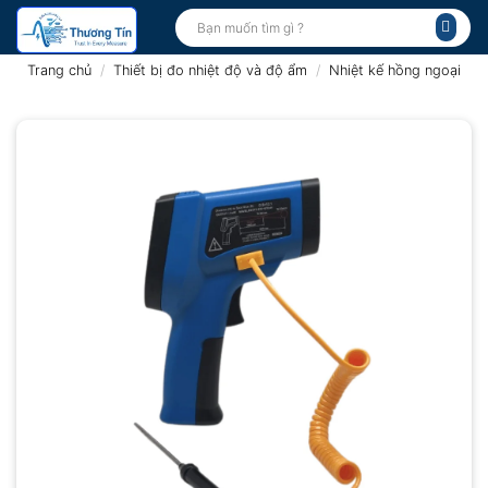
Bỏ
Tìm
kiếm:
qua
nội
Trang chủ
/
Thiết bị đo nhiệt độ và độ ẩm
/
Nhiệt kế hồng ngoại
dung