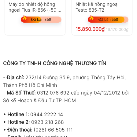
Máy đo nhiệt độ hồng
Nhiệt kế hồng ngoại
ngoại Flus IR-866 (-50 ~
Testo 835-T2
2250?C)
Đã bán 359
Đã bán 558
15.850.000
₫
16.170.000
₫
chư
CÔNG TY TNHH CÔNG NGHỆ THƯƠNG TÍN
-
Địa chỉ:
232/14 Đường Số 9, phường Thông Tây Hội,
Thành Phố Hồ Chí Minh
-
Mã Số Thuế:
0312 076 692 cấp ngày 04/12/2012 bởi
Sở Kế Hoạch & Đầu Tư TP. HCM
•
Hotline 1
:
0944 2222 14
•
Hotline 2:
0928 218 268
• Điện thoại:
(028) 66 505 111