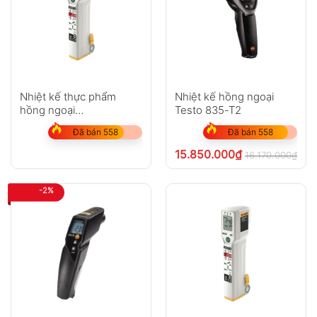
Nhiệt kế thực phẩm
Nhiệt kế hồng ngoại
hồng ngoại
Testo 835-T2
Fluke FoodPro
Đã bán 558
Đã bán 558
15.850.000
₫
16.170.000
₫
chư
-2%