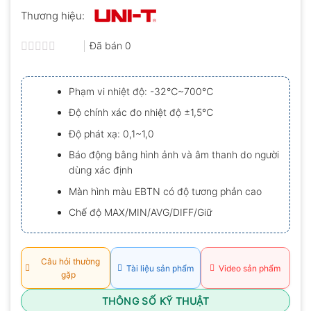
Thương hiệu:
Đã bán
0
Được
xếp
hạng
Phạm vi nhiệt độ: -32℃~700℃
0.0
5
Độ chính xác đo nhiệt độ ±1,5℃
sao
Độ phát xạ: 0,1~1,0
Báo động bằng hình ảnh và âm thanh do người
dùng xác định
Màn hình màu EBTN có độ tương phản cao
Chế độ MAX/MIN/AVG/DIFF/Giữ
Câu hỏi thường
Tài liệu sản phẩm
Video sản phẩm
gặp
THÔNG SỐ KỸ THUẬT