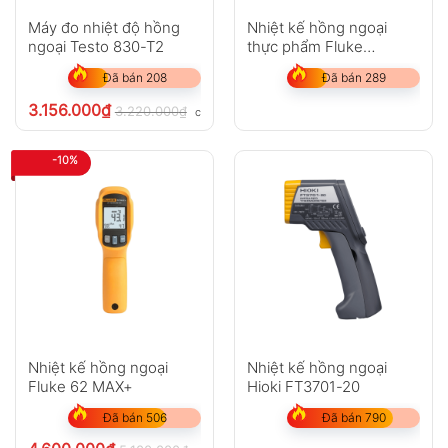
Máy đo nhiệt độ hồng
Nhiệt kế hồng ngoại
ngoại Testo 830-T2
thực phẩm Fluke
FoodPro Plus
Đã bán 208
Đã bán 289
3.156.000
₫
3.220.000
₫
chưa VAT 8%
-10%
Nhiệt kế hồng ngoại
Nhiệt kế hồng ngoại
Fluke 62 MAX+
Hioki FT3701-20
Đã bán 506
Đã bán 790