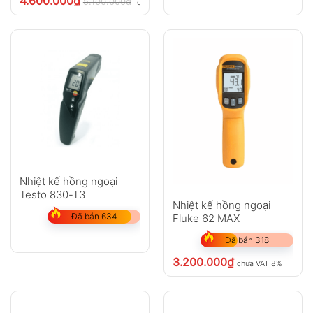
4.600.000
₫
5.100.000
₫
chưa VAT 8%
Nhiệt kế hồng ngoại
Testo 830-T3
Nhiệt kế hồng ngoại
Đã bán 634
Fluke 62 MAX
Đã bán 318
3.200.000
₫
chưa VAT 8%