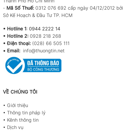
Thành Phố Hồ Chí Minh
-
Mã Số Thuế:
0312 076 692 cấp ngày 04/12/2012 bởi
Sở Kế Hoạch & Đầu Tư TP. HCM
•
Hotline 1
:
0944 2222 14
•
Hotline 2:
0928 218 268
• Điện thoại:
(028) 66 505 111
•
Email:
info@thuongtin.net
VỀ CHÚNG TÔI
•
Giới thiệu
•
Thông tin pháp lý
•
Kênh thông tin
•
Dịch vụ