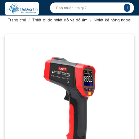
Bỏ
Tìm
kiếm:
qua
nội
Trang chủ
/
Thiết bị đo nhiệt độ và độ ẩm
/
Nhiệt kế hồng ngoại
dung