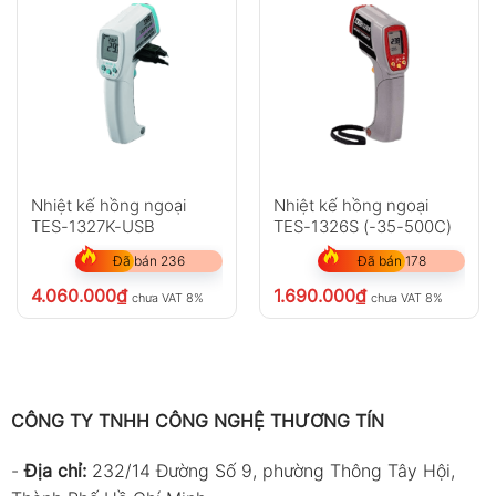
Nhiệt kế hồng ngoại
Nhiệt kế hồng ngoại
TES-1327K-USB
TES-1326S (-35-500C)
Đã bán 236
Đã bán 178
4.060.000
₫
1.690.000
₫
chưa VAT 8%
chưa VAT 8%
CÔNG TY TNHH CÔNG NGHỆ THƯƠNG TÍN
-
Địa chỉ:
232/14 Đường Số 9, phường Thông Tây Hội,