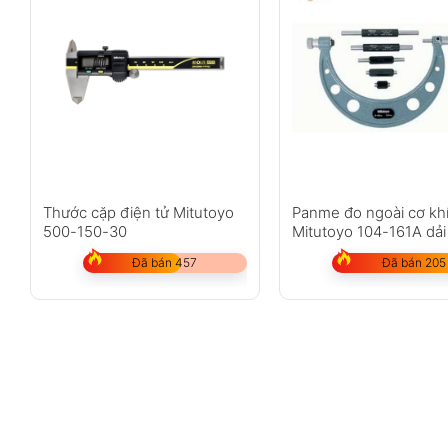
Thước cặp điện tử Mitutoyo
Panme đo ngoài cơ kh
500-150-30
Mitutoyo 104-161A dải
50-150mm
Đã bán 457
Đã bán 205