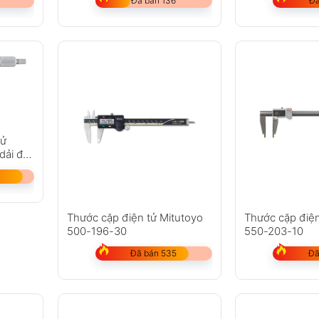
Đã bán 136
Đã
tử
dải đo
Thước cặp điện tử Mitutoyo
Thước cặp điện
500-196-30
550-203-10
Đã bán 535
Đã