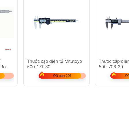
í
Thước cặp điện tử Mitutoyo
Thước cặp điện
 đo
500-171-30
500-706-20
Đã bán 201
Đã