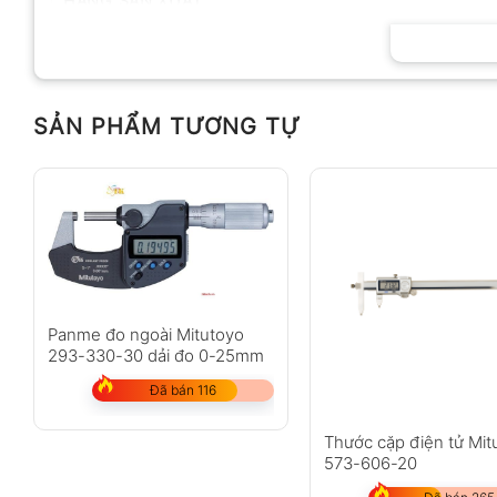
HÃNG SẢN XUẤT
SẢN PHẨM TƯƠNG TỰ
Panme đo ngoài Mitutoyo
293-330-30 dải đo 0-25mm
Đã bán 116
Thước cặp điện tử Mit
573-606-20