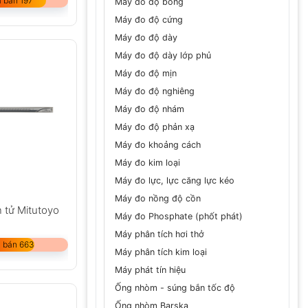
 bán 197
Máy đo độ bóng
Máy đo độ cứng
Máy đo độ dày
Máy đo độ dày lớp phủ
Máy đo độ mịn
Máy đo độ nghiêng
Máy đo độ nhám
Máy đo độ phản xạ
Máy đo khoảng cách
Máy đo kim loại
Máy đo lực, lực căng lực kéo
Máy đo nồng độ cồn
 tử Mitutoyo
Máy đo Phosphate (phốt phát)
Máy phân tích hơi thở
 bán 663
Máy phân tích kim loại
Máy phát tín hiệu
Ống nhòm - súng bắn tốc độ
Ống nhòm Barska