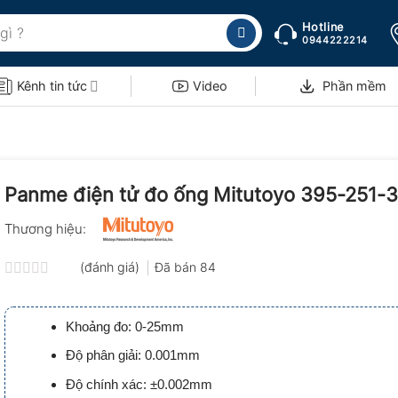
Hotline
0944222214
Kênh tin tức
Video
Phần mềm
Panme điện tử đo ống Mitutoyo 395-251-
Thương hiệu:
(đánh giá)
Đã bán
84
Được
xếp
hạng
Khoảng đo: 0-25mm
0.0
5
Độ phân giải: 0.001mm
sao
Độ chính xác: ±0.002mm