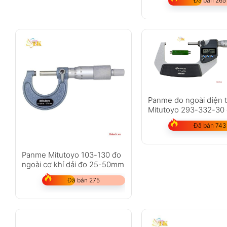
Đã bán 265
Panme đo ngoài điện 
Mitutoyo 293-332-30 
50-75mm
Đã bán 743
Panme Mitutoyo 103-130 đo
ngoài cơ khí dải đo 25-50mm
Đã bán 275