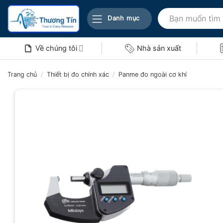
Bỏ
Tìm
qua
Danh mục
kiếm:
nội
dung
Về chúng tôi
Nhà sản xuất
Trang chủ
/
Thiết bị đo chính xác
/
Panme đo ngoài cơ khí