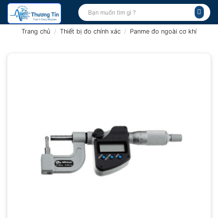
Bỏ
Tìm
kiếm:
qua
nội
Trang chủ
/
Thiết bị đo chính xác
/
Panme đo ngoài cơ khí
dung