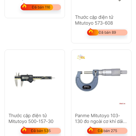
dải đo 0-25mm
Đã bán 116
Thước cặp điện tử
Mitutoyo 573-608
Đã bán 89
Thước cặp điện tử
Panme Mitutoyo 103-
Mitutoyo 500-157-30
130 đo ngoài cơ khí dải
đo 25-50mm
Đã bán 535
Đã bán 275