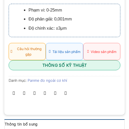
xếp
hạng
Phạm vi: 0-25mm
0.0
5
Độ phân giải: 0,001mm
sao
Độ chính xác: ±3μm
Câu hỏi thường
Tài liệu sản phẩm
Video sản phẩm
gặp
THÔNG SỐ KỸ THUẬT
Danh mục:
Panme đo ngoài cơ khí
Thông tin bổ sung