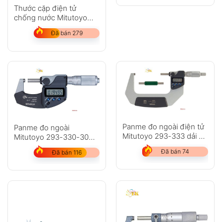
Thước cặp điện tử
chống nước Mitutoyo
500-752-20
Đã bán 279
Panme đo ngoài điện tử
Panme đo ngoài
Mitutoyo 293-333 dải đo
Mitutoyo 293-330-30
75-100mm
dải đo 0-25mm
Đã bán 74
Đã bán 116