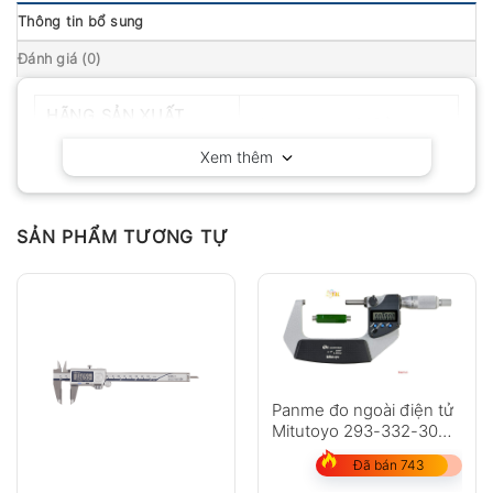
Thông tin bổ sung
Đánh giá (0)
HÃNG SẢN XUẤT
Mitutoyo – Nhật Bản
Xem thêm
SẢN PHẨM TƯƠNG TỰ
Panme đo ngoài điện tử
Mitutoyo 293-332-30
dải đo 50-75mm
Đã bán 743