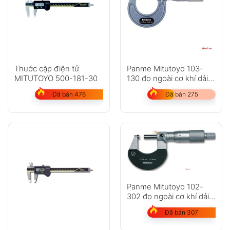
Thước cặp điện tử
Panme Mitutoyo 103-
MITUTOYO 500-181-30
130 đo ngoài cơ khí dải
đo 25-50mm
Đã bán 476
Đã bán 275
Panme Mitutoyo 102-
302 đo ngoài cơ khí dải
đo 25-50mm
Đã bán 307