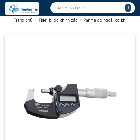
Bỏ
Tìm
kiếm:
qua
nội
Trang chủ
/
Thiết bị đo chính xác
/
Panme đo ngoài cơ khí
dung