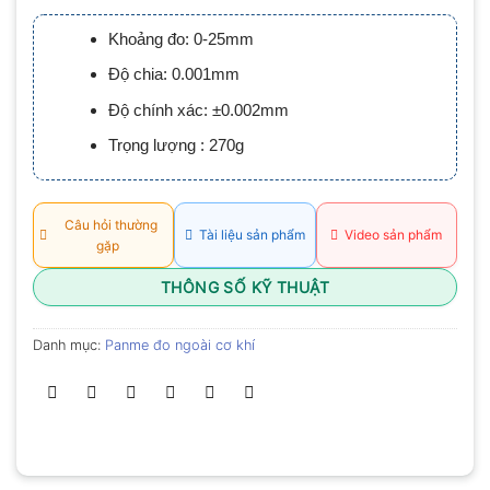
xếp
hạng
Khoảng đo: 0-25mm
0.0
5
Độ chia: 0.001mm
sao
Độ chính xác: ±0.002mm
Trọng lượng : 270g
Câu hỏi thường
Tài liệu sản phẩm
Video sản phẩm
gặp
THÔNG SỐ KỸ THUẬT
Danh mục:
Panme đo ngoài cơ khí