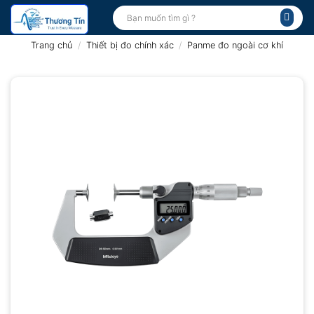
Bỏ
Tìm
kiếm:
qua
nội
Trang chủ
/
Thiết bị đo chính xác
/
Panme đo ngoài cơ khí
dung