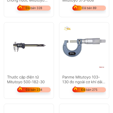
chống nước Mitutoyo
Mitutoyo 573-608
500-753-20
Đã bán 328
Đã bán 89
Thước cặp điện tử
Panme Mitutoyo 103-
Mitutoyo 500-182-30
130 đo ngoài cơ khí dải
đo 25-50mm
Đã bán 234
Đã bán 275