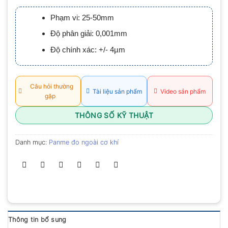
xếp
hạng
Phạm vi: 25-50mm
0.0
5
Độ phân giải: 0,001mm
sao
Độ chính xác: +/- 4µm
Câu hỏi thường
Tài liệu sản phẩm
Video sản phẩm
gặp
THÔNG SỐ KỸ THUẬT
Danh mục:
Panme đo ngoài cơ khí
Thông tin bổ sung