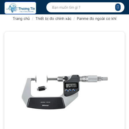
Bỏ
Tìm
kiếm:
qua
nội
Trang chủ
/
Thiết bị đo chính xác
/
Panme đo ngoài cơ khí
dung