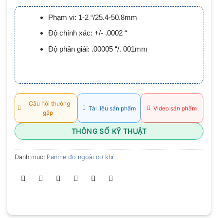
xếp
hạng
Phạm vi: 1-2 “/25.4-50.8mm
0.0
5
Độ chính xác: +/- .0002 “
sao
Độ phân giải: .00005 “/. 001mm
Câu hỏi thường
Tài liệu sản phẩm
Video sản phẩm
gặp
THÔNG SỐ KỸ THUẬT
Danh mục:
Panme đo ngoài cơ khí