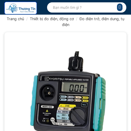
Bỏ
Tìm
kiếm:
qua
nội
Trang chủ
/
Thiết bị đo điện, động cơ
/
Đo điện trở, điện dung, tụ
dung
điện