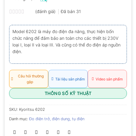
(đánh giá)
Đã bán
31
Được
xếp
hạng
Model 6202 là máy đo điện đa năng, thực hiện bốn
0.0
chức năng để đảm bảo an toàn cho các thiết bị 230V
5
sao
loại I, loại II và loại III. Và cũng có thể đo điện áp nguồn
điện.
Câu hỏi thường
Tài liệu sản phẩm
Video sản phẩm
gặp
THÔNG SỐ KỸ THUẬT
SKU:
Kyoritsu 6202
Danh mục:
Đo điện trở, điện dung, tụ điện