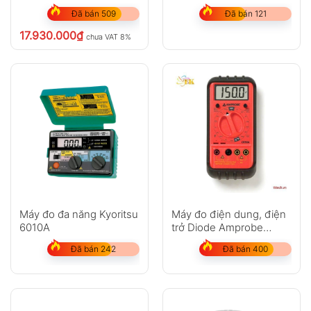
LCR200
Đã bán 509
Đã bán 121
17.930.000
₫
chưa VAT 8%
Máy đo đa năng Kyoritsu
Máy đo điện dung, điện
6010A
trở Diode Amprobe
CR50A
Đã bán 242
Đã bán 400