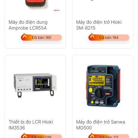
Máy đo điện dung
Máy đo điện trở Hioki
Amprobe LCR55A
SM-8215
Đã bán 160
Đã bán 164
Thiết bị đo LCR Hioki
Máy đo điện trở Sanwa
IM3536
MG500
Đã bán 588
Đã bán 211