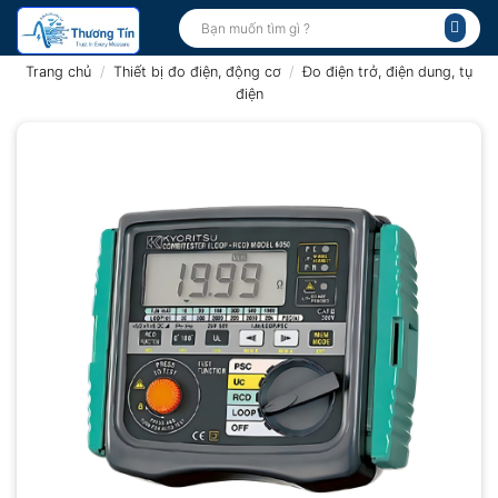
Bỏ
Tìm
kiếm:
qua
nội
Trang chủ
/
Thiết bị đo điện, động cơ
/
Đo điện trở, điện dung, tụ
dung
điện