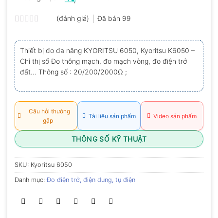
(đánh giá)
Đã bán
99
Được
xếp
hạng
Thiết bị đo đa năng KYORITSU 6050, Kyoritsu K6050 –
0.0
Chỉ thị số Đo thông mạch, đo mạch vòng, đo điện trở
5
sao
đất… Thông số : 20/200/2000Ω ;
Câu hỏi thường
Tài liệu sản phẩm
Video sản phẩm
gặp
THÔNG SỐ KỸ THUẬT
SKU:
Kyoritsu 6050
Danh mục:
Đo điện trở, điện dung, tụ điện