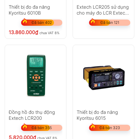
Thiết bị đo đa năng
Extech LCR205 sử dụng
Kyoritsu 6010B
cho máy đo LCR Extech
LCR200
Đã bán 402
Đã bán 121
13.860.000
₫
chưa VAT 8%
Đồng hồ đo thụ động
Thiết bị đo đa năng
Extech LCR200
Kyoritsu 6015
Đã bán 355
Đã bán 323
5.820.000
₫
chưa VAT 8%