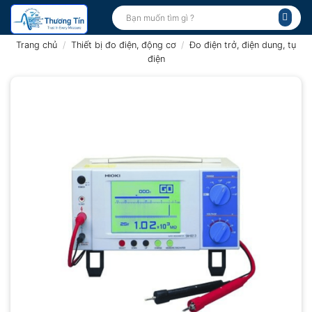
Bỏ
Tìm
kiếm:
qua
nội
Trang chủ
/
Thiết bị đo điện, động cơ
/
Đo điện trở, điện dung, tụ
dung
điện