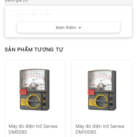
Đánh giá (0)
HÃNG SẢN XUẤT
Hioki – Nhật Bản
Xem thêm
SẢN PHẨM TƯƠNG TỰ
Máy đo điện trở Sanwa
Máy đo điện trở Sanwa
DM509S
DM1009S