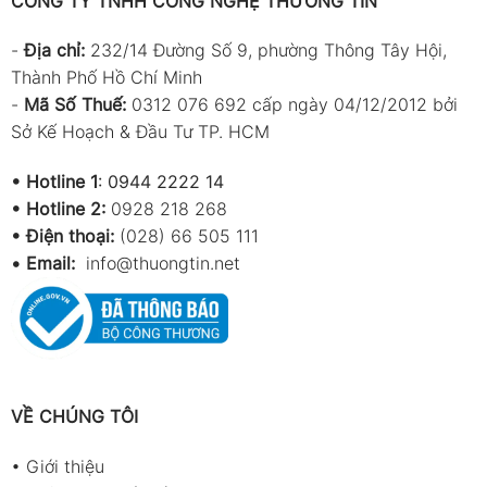
CÔNG TY TNHH CÔNG NGHỆ THƯƠNG TÍN
-
Địa chỉ:
232/14 Đường Số 9, phường Thông Tây Hội,
Thành Phố Hồ Chí Minh
-
Mã Số Thuế:
0312 076 692 cấp ngày 04/12/2012 bởi
Sở Kế Hoạch & Đầu Tư TP. HCM
•
Hotline 1
:
0944 2222 14
•
Hotline 2:
0928 218 268
• Điện thoại:
(028) 66 505 111
•
Email:
info@thuongtin.net
VỀ CHÚNG TÔI
•
Giới thiệu