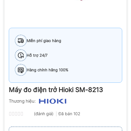
Miễn phí giao hàng
Hỗ trợ 24/7
Hàng chính hãng 100%
Máy đo điện trở Hioki SM-8213
Thương hiệu:
(đánh giá)
Đã bán
102
Được
xếp
hạng