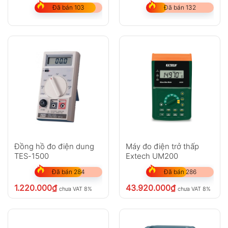
Đã bán 103
Đã bán 132
Đồng hồ đo điện dung
Máy đo điện trở thấp
TES-1500
Extech UM200
Đã bán 284
Đã bán 286
1.220.000
₫
43.920.000
₫
chưa VAT 8%
chưa VAT 8%