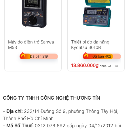
Máy đo điện trở Sanwa
Thiết bị đo đa năng
M53
Kyoritsu 6010B
Đã bán 219
Đã bán 402
13.860.000
₫
chưa VAT 8%
CÔNG TY TNHH CÔNG NGHỆ THƯƠNG TÍN
-
Địa chỉ:
232/14 Đường Số 9, phường Thông Tây Hội,
Thành Phố Hồ Chí Minh
-
Mã Số Thuế:
0312 076 692 cấp ngày 04/12/2012 bởi