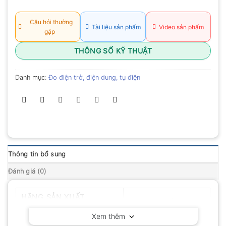
xếp
hạng
0.0
Câu hỏi thường
Tài liệu sản phẩm
Video sản phẩm
5
gặp
sao
THÔNG SỐ KỸ THUẬT
Danh mục:
Đo điện trở, điện dung, tụ điện
Thông tin bổ sung
Đánh giá (0)
HÃNG SẢN XUẤT
Amprobe – Mỹ
Xem thêm