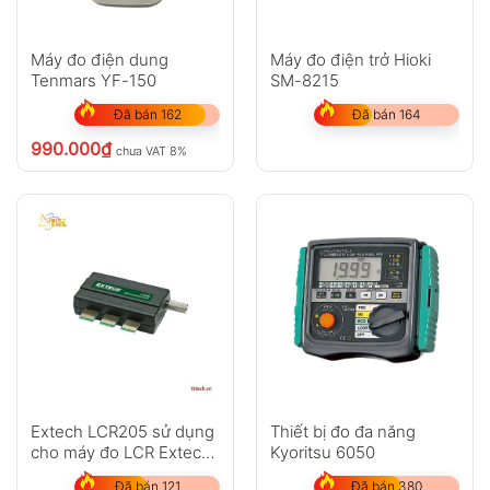
Máy đo điện dung
Máy đo điện trở Hioki
Tenmars YF-150
SM-8215
Đã bán 162
Đã bán 164
990.000
₫
chưa VAT 8%
Extech LCR205 sử dụng
Thiết bị đo đa năng
cho máy đo LCR Extech
Kyoritsu 6050
LCR200
Đã bán 121
Đã bán 380