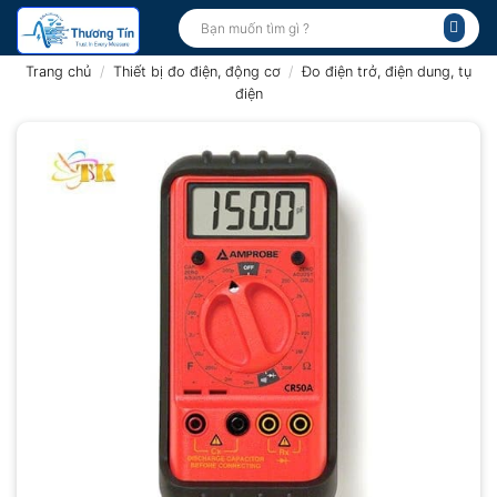
Bỏ
Tìm
kiếm:
qua
nội
Trang chủ
/
Thiết bị đo điện, động cơ
/
Đo điện trở, điện dung, tụ
dung
điện