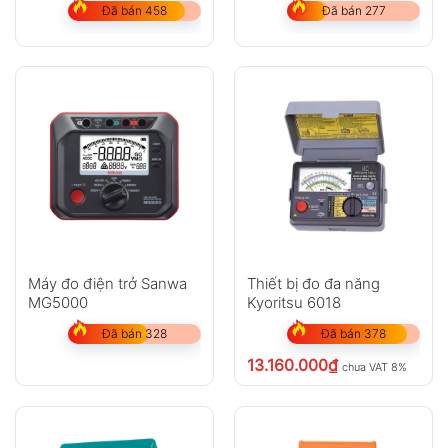
Đã bán 458
Đã bán 277
Máy đo điện trở Sanwa
Thiết bị đo đa năng
MG5000
Kyoritsu 6018
Đã bán 328
Đã bán 378
13.160.000
₫
chưa VAT 8%