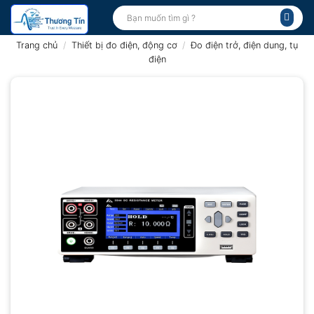
Bỏ
Tìm
kiếm:
qua
nội
Trang chủ
/
Thiết bị đo điện, động cơ
/
Đo điện trở, điện dung, tụ
dung
điện