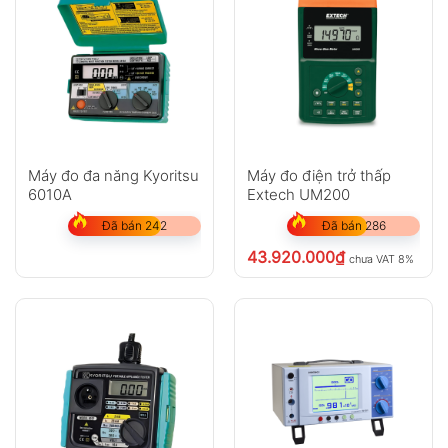
Máy đo đa năng Kyoritsu
Máy đo điện trở thấp
6010A
Extech UM200
Đã bán 242
Đã bán 286
43.920.000
₫
chưa VAT 8%