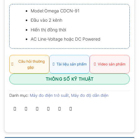
xếp
hạng
Model:Omega CDCN-91
0.0
5
Đầu vào 2 kênh
sao
Hiển thị đồng thời
AC Line-Voltage hoặc DC Powered
Câu hỏi thường
Tài liệu sản phẩm
Video sản phẩm
gặp
THÔNG SỐ KỸ THUẬT
Danh mục:
Máy đo điện trở suất
,
Máy đo độ dẫn điện