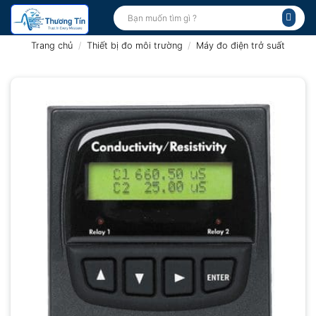
Bỏ
Tìm
kiếm:
qua
nội
Trang chủ
/
Thiết bị đo môi trường
/
Máy đo điện trở suất
dung