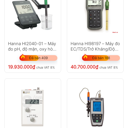
Hanna HI2040-01 – Máy
Hanna HI98197 – Máy đo
đo pH, độ mặn, oxy hòa
EC/TDS/Trở Kháng/Độ
tan…
Mặn
Đã bán 409
Đã bán 188
19.930.000
₫
40.700.000
₫
chưa VAT 8%
chưa VAT 8%