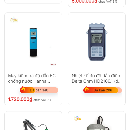
5.000.000
₫
chưa VAT 8%
Không có bình luận nào
Máy kiểm tra độ dẫn EC
Nhiệt kế đo độ dẫn điện
chống nước Hanna
Delta Ohm HD2106.1 (đo
HI98304
điện trở suất, tổng chất
Đã bán 140
Đã bán 206
rắn hòa tan, độ mặn )
1.720.000
₫
chưa VAT 8%