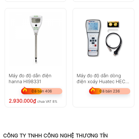
Máy đo độ dẫn điện
Máy đo độ dẫn dòng
hanna HI98331
điện xoáy Huatec HEC-
103B1
Đã bán 406
Đã bán 236
2.930.000
₫
chưa VAT 8%
CÔNG TY TNHH CÔNG NGHỆ THƯƠNG TÍN