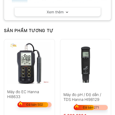
Tất cả
5
4
3
2
1
Xem thêm
Có video
Có ảnh
Chưa có đánh giá nào.
SẢN PHẨM TƯƠNG TỰ
Hỏi đáp
Máy đo EC Hanna
Anh
Chị
Máy đo pH / Độ dẫn /
HI8633
TDS Hanna HI98129
Đã bán 502
Đã bán 271
GỬI