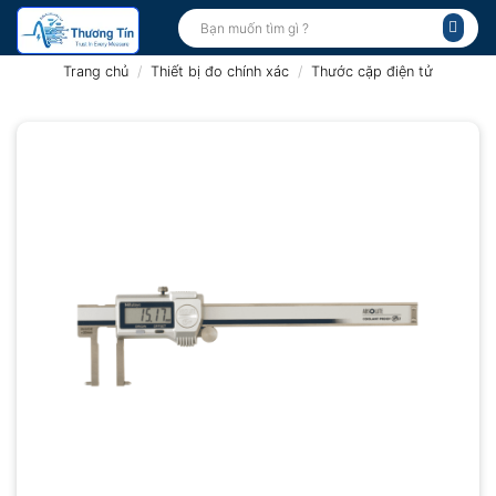
Bỏ
Tìm
kiếm:
qua
nội
Trang chủ
/
Thiết bị đo chính xác
/
Thước cặp điện tử
dung