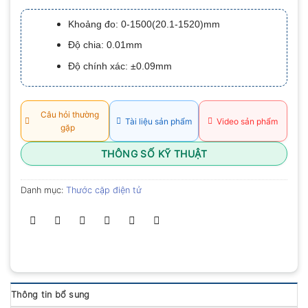
xếp
hạng
Khoảng đo: 0-1500(20.1-1520)mm
0.0
5
Độ chia: 0.01mm
sao
Độ chính xác: ±0.09mm
Câu hỏi thường
Tài liệu sản phẩm
Video sản phẩm
gặp
THÔNG SỐ KỸ THUẬT
Danh mục:
Thước cặp điện tử
Thông tin bổ sung