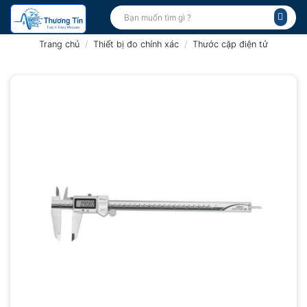
Bỏ
Tìm
kiếm:
qua
nội
Trang chủ
/
Thiết bị đo chính xác
/
Thước cặp điện tử
dung