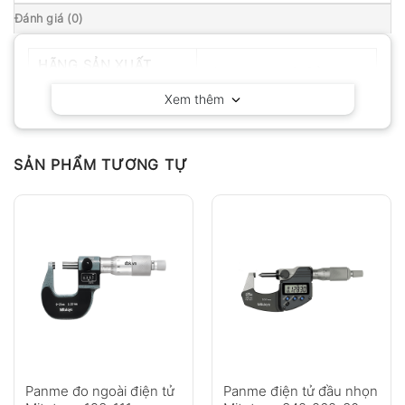
Đánh giá (0)
HÃNG SẢN XUẤT
Mitutoyo – Nhật Bản
Xem thêm
SẢN PHẨM TƯƠNG TỰ
Panme đo ngoài điện tử
Panme điện tử đầu nhọn