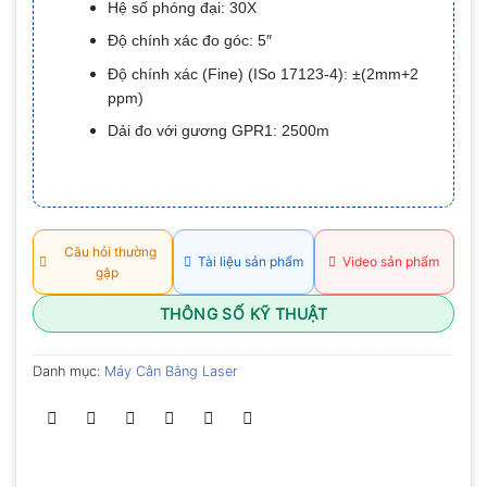
Hệ số phóng đại: 30X
0.0
5
Độ chính xác đo góc: 5″
sao
Độ chính xác (Fine) (ISo 17123-4): ±(2mm+2
ppm)
Dải đo với gương GPR1: 2500m
Câu hỏi thường
Tài liệu sản phẩm
Video sản phẩm
gặp
THÔNG SỐ KỸ THUẬT
Danh mục:
Máy Cân Bằng Laser