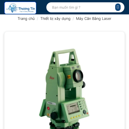
Bỏ
Tìm
kiếm:
qua
nội
Trang chủ
/
Thiết bị xây dựng
/
Máy Cân Bằng Laser
dung