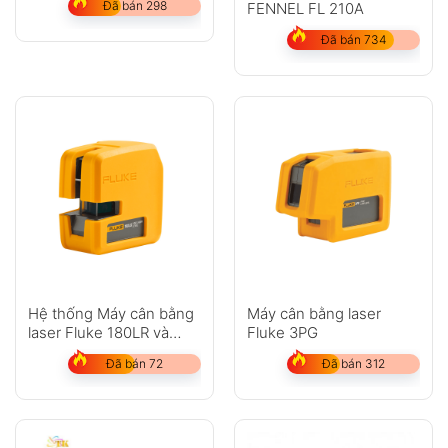
GỬI
Đã bán 298
FENNEL FL 210A
Đã bán 734
Không có bình luận nào
Hệ thống Máy cân bằng
Máy cân bằng laser
laser Fluke 180LR và
Fluke 3PG
Fluke 180LG
Đã bán 72
Đã bán 312