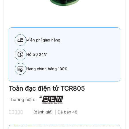
Miễn phí giao hàng
Hỗ trợ 24/7
Hàng chính hãng 100%
Toàn đạc điện tử TCR805
Thương hiệu:
(đánh giá)
Đã bán
48
Được
xếp
hạng