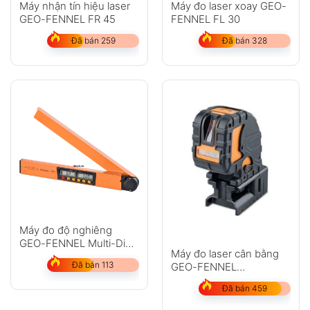
Máy nhận tín hiệu laser
Máy đo laser xoay GEO-
GEO-FENNEL FR 45
FENNEL FL 30
Đã bán 259
Đã bán 328
Máy đo độ nghiêng
GEO-FENNEL Multi-Digit
Máy đo laser cân bằng
Pro
Đã bán 113
GEO-FENNEL
DuoCrossPointer3 HP
Đã bán 459