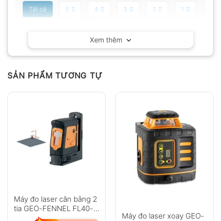
Tất cả
5
4
3
2
1
Có video
Có ảnh
Xem thêm
Chưa có đánh giá nào.
SẢN PHẨM TƯƠNG TỰ
Hỏi đáp
Anh
Chị
Máy đo laser cân bằng 2
tia GEO-FENNEL FL40-
Máy đo laser xoay GEO-
pocket II