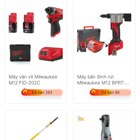
Máy vặn vít Milwaukee
Máy bắn đinh rút
M12 FID-202C
Milwaukee M12 BPRT-
202C
Đã bán 383
Đã bán 89