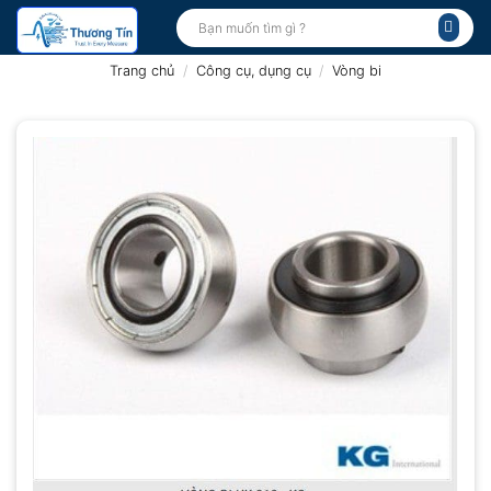
Bỏ
Tìm
kiếm:
qua
nội
Trang chủ
/
Công cụ, dụng cụ
/
Vòng bi
dung