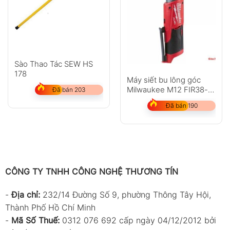
Sào Thao Tác SEW HS
178
Máy siết bu lông góc
Milwaukee M12 FIR38-
Đã bán 203
202C
Đã bán 190
CÔNG TY TNHH CÔNG NGHỆ THƯƠNG TÍN
-
Địa chỉ:
232/14 Đường Số 9, phường Thông Tây Hội,
Thành Phố Hồ Chí Minh
-
Mã Số Thuế:
0312 076 692 cấp ngày 04/12/2012 bởi