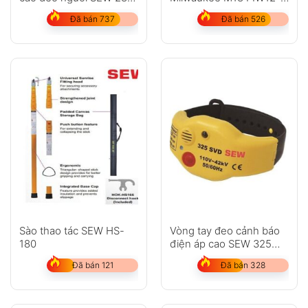
SVD
502C
Đã bán 737
Đã bán 526
Sào thao tác SEW HS-
Vòng tay đeo cảnh báo
180
điện áp cao SEW 325
SVD
Đã bán 121
Đã bán 328