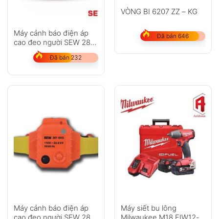
VÒNG BI 6207 ZZ – KG
Máy cảnh báo điện áp
Đã bán 646
cao đeo người SEW 289
SVD
Đã bán 232
Máy cảnh báo điện áp
Máy siết bu lông
cao đeo người SEW 287
Milwaukee M18 FIW12-