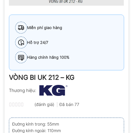
Miễn phí giao hàng
Hỗ trợ 24/7
Hàng chính hãng 100%
VÒNG BI UK 212 – KG
Thương hiệu:
(đánh giá)
Đã bán
77
Được
xếp
hạng
Đường kính trong: 55mm
0.0
Đường kính ngoài: 110mm
5