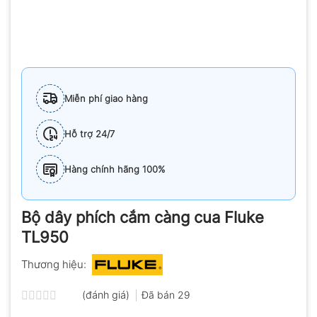
Miễn phí giao hàng
Hỗ trợ 24/7
Hàng chính hãng 100%
Bộ dây phích cắm càng cua Fluke
TL950
Thương hiệu:
(đánh giá)
Đã bán
29
Được