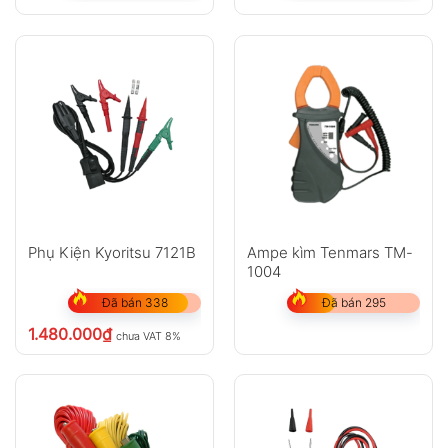
Phụ Kiện Kyoritsu 7121B
Ampe kìm Tenmars TM-
1004
Đã bán 338
Đã bán 295
1.480.000
₫
chưa VAT 8%