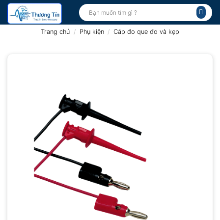
Bỏ
Tìm
kiếm:
qua
nội
Trang chủ
/
Phụ kiện
/
Cáp đo que đo và kẹp
dung