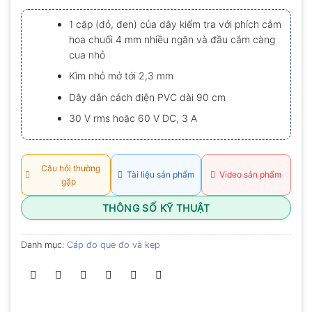
xếp
hạng
1 cặp (đỏ, đen) của dây kiểm tra với phích cắm
0.0
hoa chuối 4 mm nhiều ngăn và đầu cắm càng
5
sao
cua nhỏ
Kìm nhỏ mở tới 2,3 mm
Dây dẫn cách điện PVC dài 90 cm
30 V rms hoặc 60 V DC, 3 A
Câu hỏi thường
Tài liệu sản phẩm
Video sản phẩm
gặp
THÔNG SỐ KỸ THUẬT
Danh mục:
Cáp đo que đo và kẹp