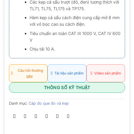
Các kẹp cá sấu trượt (đỏ, đen) tương thích với
0.0
TL71, TL75, TL175 và TP175.
5
sao
Hàm kẹp cá sấu cách điện cung cấp mở 8 mm
với vỏ bọc cao su cách điện.
Tiêu chuẩn an toàn CAT III 1000 V, CAT IV 600
V
Chịu tải 10 A.
Câu hỏi thường
Tài liệu sản phẩm
Video sản phẩm
gặp
THÔNG SỐ KỸ THUẬT
Danh mục:
Cáp đo que đo và kẹp