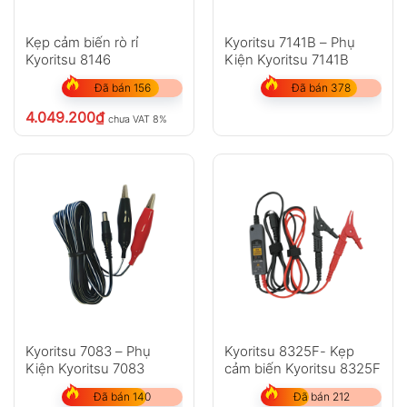
Kẹp cảm biến rò rỉ
Kyoritsu 7141B – Phụ
Kyoritsu 8146
Kiện Kyoritsu 7141B
Đã bán 156
Đã bán 378
4.049.200
₫
chưa VAT 8%
Kyoritsu 7083 – Phụ
Kyoritsu 8325F- Kẹp
Kiện Kyoritsu 7083
cảm biến Kyoritsu 8325F
Đã bán 140
Đã bán 212