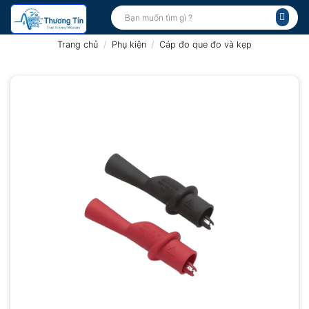
Bỏ
Tìm
kiếm:
qua
nội
Trang chủ
/
Phụ kiện
/
Cáp đo que đo và kẹp
dung