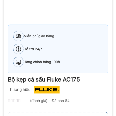
Miễn phí giao hàng
Hỗ trợ 24/7
Hàng chính hãng 100%
Bộ kẹp cá sấu Fluke AC175
Thương hiệu:
(đánh giá)
Đã bán
84
Được
xếp
hạng