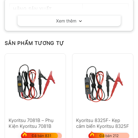
HÃNG SẢN XUẤT
Fluke – Mỹ
Xem thêm
SẢN PHẨM TƯƠNG TỰ
Kyoritsu 7081B – Phụ
Kyoritsu 8325F- Kẹp
Kiện Kyoritsu 7081B
cảm biến Kyoritsu 8325F
Đã bán 831
Đã bán 212