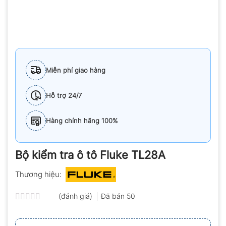
Miễn phí giao hàng
Hỗ trợ 24/7
Hàng chính hãng 100%
Bộ kiểm tra ô tô Fluke TL28A
Thương hiệu:
(đánh giá)
Đã bán
50
Được
xếp
hạng