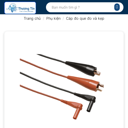
Bỏ
Tìm
kiếm:
qua
nội
Trang chủ
/
Phụ kiện
/
Cáp đo que đo và kẹp
dung