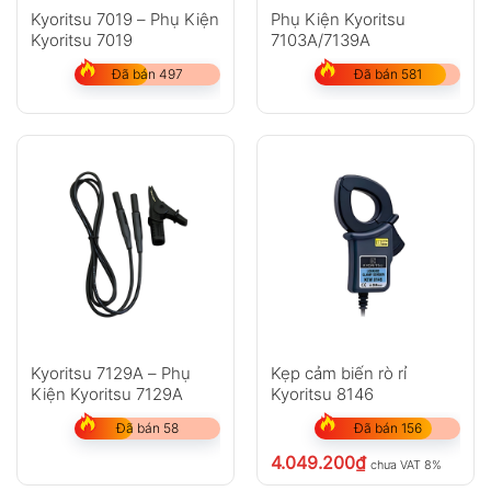
Kyoritsu 7019 – Phụ Kiện
Phụ Kiện Kyoritsu
Kyoritsu 7019
7103A/7139A
Đã bán 497
Đã bán 581
Kyoritsu 7129A – Phụ
Kẹp cảm biến rò rỉ
Kiện Kyoritsu 7129A
Kyoritsu 8146
Đã bán 58
Đã bán 156
4.049.200
₫
chưa VAT 8%