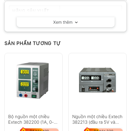
HÃNG SẢN XUẤT
BK Precision – California
Xem thêm
SẢN PHẨM TƯƠNG TỰ
Bộ nguồn một chiều
Nguồn một chiều Extech
Extech 382200 (1A, 0-
382213 (đầu ra 5V và
30V)
12V cố định)