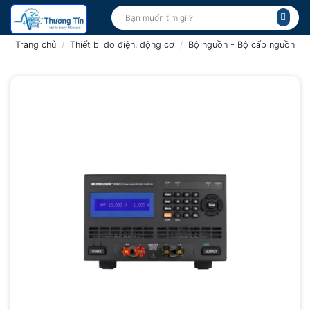
Bỏ
Tìm
kiếm:
qua
nội
Trang chủ
/
Thiết bị đo điện, động cơ
/
Bộ nguồn - Bộ cấp nguồn
dung