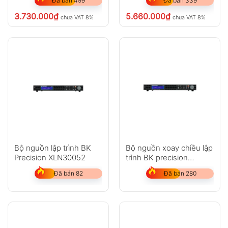
Đã bán 499
Đã bán 339
3.730.000
₫
5.660.000
₫
chưa VAT 8%
chưa VAT 8%
Bộ nguồn lập trình BK
Bộ nguồn xoay chiều lập
Precision XLN30052
trình BK precision
XLN60026-GL
Đã bán 82
Đã bán 280