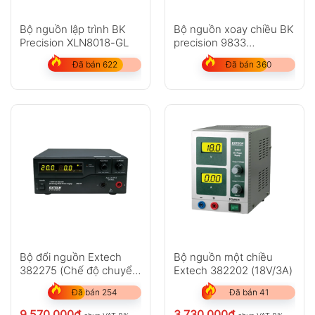
Bộ nguồn lập trình BK
Bộ nguồn xoay chiều BK
Precision XLN8018-GL
precision 9833
(3000VA,300V,30A )
Đã bán 622
Đã bán 360
Bộ đổi nguồn Extech
Bộ nguồn một chiều
382275 (Chế độ chuyển
Extech 382202 (18V/3A)
đổi nguồn DC 120V,
Đã bán 254
Đã bán 41
600W)
9.570.000
₫
3.730.000
₫