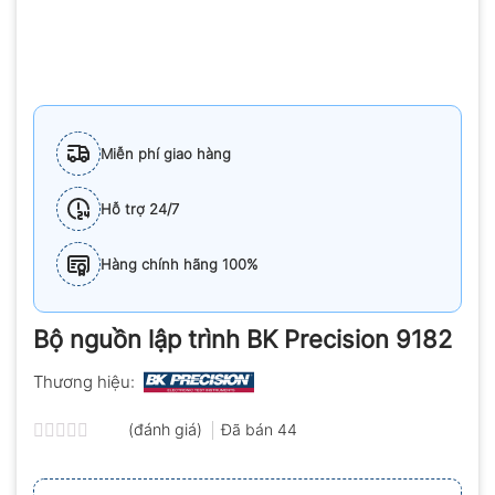
Miễn phí giao hàng
Hỗ trợ 24/7
Hàng chính hãng 100%
Bộ nguồn lập trình BK Precision 9182
Thương hiệu:
(đánh giá)
Đã bán
44
Được
xếp
hạng