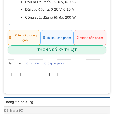
Đầu ra Dải thấp: 0-10 V, 0-20 A
0.0
5
Dải cao đầu ra: 0-20 V, 0-10 A
sao
Công suất đầu ra tối đa: 200 W
Câu hỏi thường
Tài liệu sản phẩm
Video sản phẩm
gặp
THÔNG SỐ KỸ THUẬT
Danh mục:
Bộ nguồn - Bộ cấp nguồn
Thông tin bổ sung
Đánh giá (0)