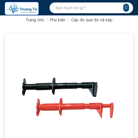
Bỏ
Tìm
kiếm:
qua
nội
Trang chủ
/
Phụ kiện
/
Cáp đo que đo và kẹp
dung