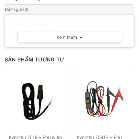
Đánh giá (0)
HÃNG SẢN XUẤT
Fluke – Mỹ
Xem thêm
SẢN PHẨM TƯƠNG TỰ
Kyoritsu 7019 – Phụ Kiện
Kyoritsu 7081B – Phụ