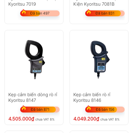
Kyoritsu 7019
Kiện Kyoritsu 7081B
Đã bán 497
Đã bán 831
Kẹp cảm biến dòng rò rỉ
Kẹp cảm biến rò rỉ
Kyoritsu 8147
Kyoritsu 8146
Đã bán 871
Đã bán 156
4.505.000
₫
4.049.200
₫
chưa VAT 8%
chưa VAT 8%