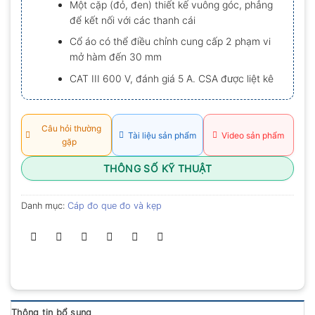
Một cặp (đỏ, đen) thiết kế vuông góc, phẳng
0.0
để kết nối với các thanh cái
5
sao
Cổ áo có thể điều chỉnh cung cấp 2 phạm vi
mở hàm đến 30 mm
CAT III 600 V, đánh giá 5 A. CSA được liệt kê
Câu hỏi thường
Tài liệu sản phẩm
Video sản phẩm
gặp
THÔNG SỐ KỸ THUẬT
Danh mục:
Cáp đo que đo và kẹp
Thông tin bổ sung