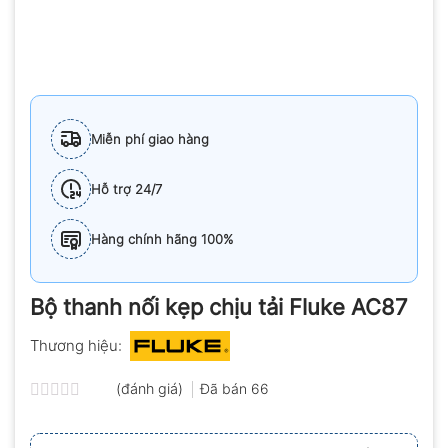
Miễn phí giao hàng
Hỗ trợ 24/7
Hàng chính hãng 100%
Bộ thanh nối kẹp chịu tải Fluke AC87
Thương hiệu:
(đánh giá)
Đã bán
66
Được
xếp
hạng