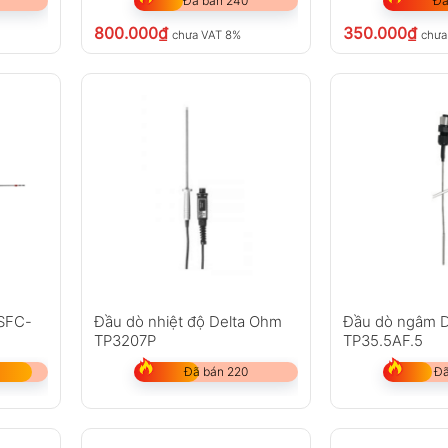
Đã bán 240
Đã
800.000
₫
350.000
₫
chưa VAT 8%
chưa
 SFC-
Đầu dò nhiệt độ Delta Ohm
Đầu dò ngâm 
TP3207P
TP35.5AF.5
Đã bán 220
Đã