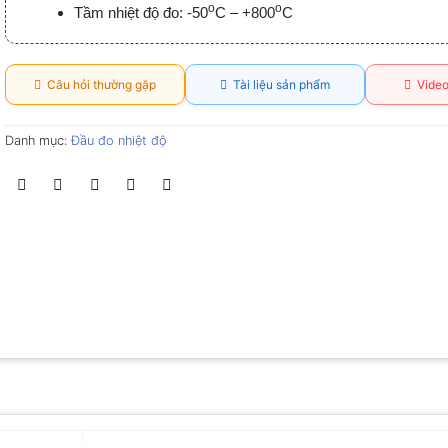
o
o
Tầm nhiệt độ đo: -50
C – +800
C
Câu hỏi thường gặp
Tài liệu sản phẩm
Video
Danh mục:
Đầu đo nhiệt độ