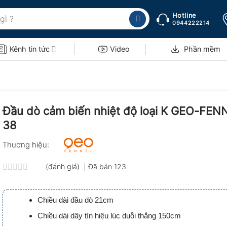
Hotline
0944222214
Kênh tin tức
Video
Phần mềm
Đầu dò cảm biến nhiệt độ loại K GEO-FEN
38
Thương hiệu:
(đánh giá)
Đã bán
123
Được
xếp
hạng
Chiều dài đầu dò 21cm
0.0
5
Chiều dài dây tín hiệu lúc duỗi thẳng 150cm
sao