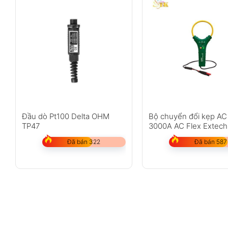
Đầu dò Pt100 Delta OHM
Bộ chuyển đổi kẹp AC
TP47
3000A AC Flex Extech
CA3010
Đã bán 322
Đã bán 587