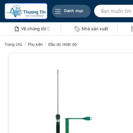
Bỏ
Tìm
qua
Danh mục
kiếm:
nội
dung
Về chúng tôi
Nhà sản xuất
Trang chủ
/
Phụ kiện
/
Đầu đo nhiệt độ