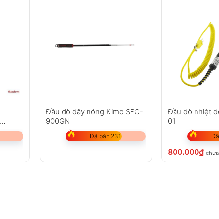
Đầu dò dây nóng Kimo SFC-
Đầu dò nhiệt 
900GN
01
Đã bán 231
Đã
800.000
₫
chưa