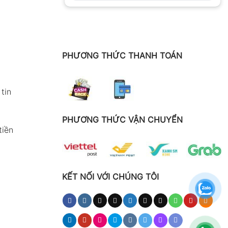
PHƯƠNG THỨC THANH TOÁN
tin
PHƯƠNG THỨC VẬN CHUYỂN
tiền
KẾT NỐI VỚI CHÚNG TÔI