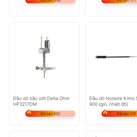
Đã bán 508
Đã bán 177
Đầu dò bầu ướt Delta Ohm
Đầu dò Hotwire Kimo
HP3217DM
900 (gió, nhiệt độ)
Đã bán 592
Đã bán 215