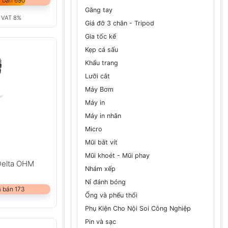
 bán 690
Găng tay
 VAT 8%
Giá đỡ 3 chân - Tripod
Gia tốc kế
Kẹp cá sấu
Khẩu trang
Lưỡi cắt
Máy Bơm
Máy in
Máy in nhãn
Micro
Mũi bắt vít
Mũi khoét - Mũi phay
Delta OHM
Nhám xếp
Nỉ đánh bóng
 bán 173
Ống và phểu thổi
Phụ Kiện Cho Nội Soi Công Nghiệp
Pin và sạc