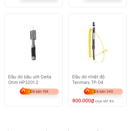
Đầu dò bầu ướt Delta
Đầu dò nhiệt độ
Ohm HP3201.2
Tenmars TP-04
Đã bán 104
Đã bán 240
800.000
₫
chưa VAT 8%