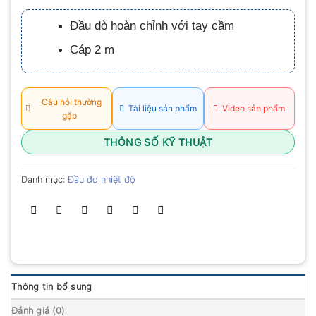
xếp
hạng
Đầu dò hoàn chỉnh với tay cầm
0.0
5
Cáp 2 m
sao
Câu hỏi thường
Tài liệu sản phẩm
Video sản phẩm
gặp
THÔNG SỐ KỸ THUẬT
Danh mục:
Đầu đo nhiệt độ
Thông tin bổ sung
Đánh giá (0)