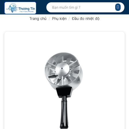
Bỏ
Tìm
kiếm:
qua
nội
Trang chủ
/
Phụ kiện
/
Đầu đo nhiệt độ
dung