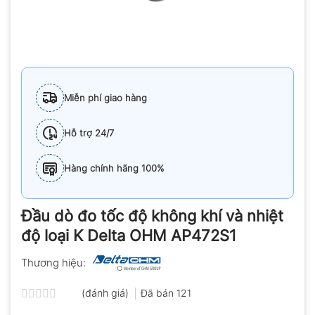
Miễn phí giao hàng
Hỗ trợ 24/7
Hàng chính hãng 100%
Đầu dò đo tốc độ không khí và nhiệt
độ loại K Delta OHM AP472S1
Thương hiệu:
(đánh giá)
Đã bán
121
Được