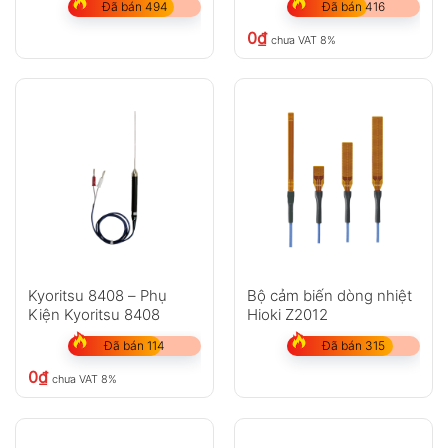
Đã bán 494
Đã bán 416
0
₫
chưa VAT 8%
Kyoritsu 8408 – Phụ
Bộ cảm biến dòng nhiệt
Kiện Kyoritsu 8408
Hioki Z2012
Đã bán 114
Đã bán 315
0
₫
chưa VAT 8%