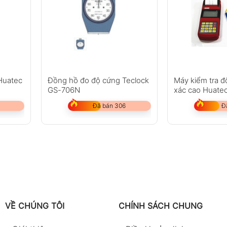
Huatec
Đồng hồ đo độ cứng Teclock
Máy kiểm tra đ
GS-706N
xác cao Huate
Đã bán 306
Đ
VỀ CHÚNG TÔI
CHÍNH SÁCH CHUNG