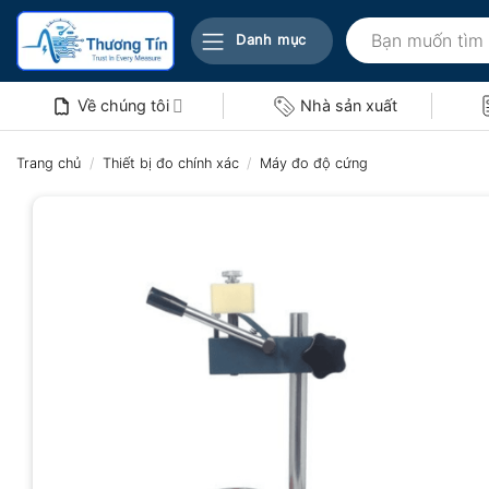
Bỏ
Tìm
qua
Danh mục
kiếm:
nội
dung
Về chúng tôi
Nhà sản xuất
Trang chủ
/
Thiết bị đo chính xác
/
Máy đo độ cứng