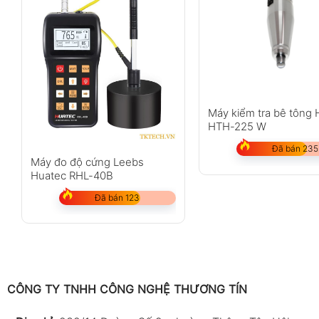
Máy kiểm tra bê tông 
HTH-225 W
Đã bán 235
Máy đo độ cứng Leebs
Huatec RHL-40B
Đã bán 123
CÔNG TY TNHH CÔNG NGHỆ THƯƠNG TÍN