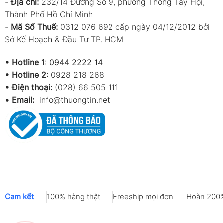
-
Địa chỉ:
232/14 Đường Số 9, phường Thông Tây Hội,
Thành Phố Hồ Chí Minh
-
Mã Số Thuế:
0312 076 692 cấp ngày 04/12/2012 bởi
Sở Kế Hoạch & Đầu Tư TP. HCM
•
Hotline 1
:
0944 2222 14
•
Hotline 2:
0928 218 268
• Điện thoại:
(028) 66 505 111
•
Email:
info@thuongtin.net
Cam kết
100% hàng thật
Freeship mọi đơn
Hoàn 200%