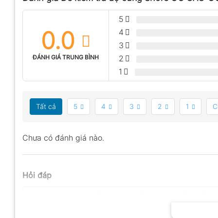
5
0.0
4
3
ĐÁNH GIÁ TRUNG BÌNH
2
1
Tất cả
5
4
3
2
1
C
Chưa có đánh giá nào.
Hỏi đáp