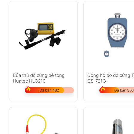
Búa thử độ cứng bê tông
Đồng hồ đo độ cứng T
Huatec HLC210
GS-721G
Đã bán 482
Đã bán 306