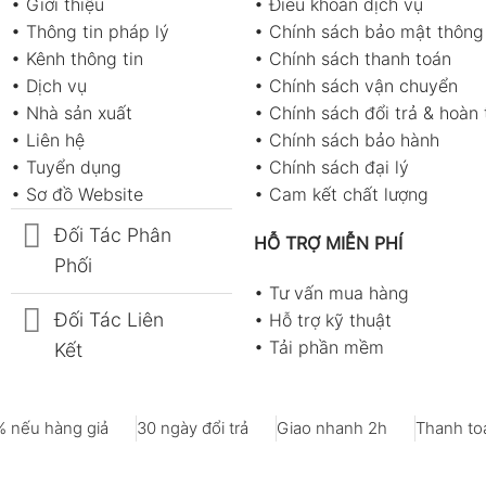
•
Giới thiệu
•
Điều khoản dịch vụ
•
Thông tin pháp lý
•
Chính sách bảo mật thông 
•
Kênh thông tin
•
Chính sách thanh toán
•
Dịch vụ
•
Chính sách vận chuyển
•
Nhà sản xuất
•
Chính sách đổi trả & hoàn 
•
Liên hệ
•
Chính sách bảo hành
•
Tuyển dụng
•
Chính sách đại lý
•
Sơ đồ Website
•
Cam kết chất lượng
Đối Tác Phân
HỖ TRỢ MIỄN PHÍ
Phối
•
Tư vấn mua hàng
Đối Tác Liên
•
Hỗ trợ kỹ thuật
•
Tải phần mềm
Kết
 nếu hàng giả
30 ngày đổi trả
Giao nhanh 2h
Thanh toá