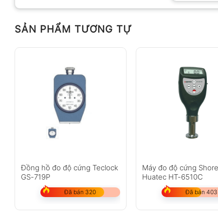
SẢN PHẨM TƯƠNG TỰ
Anh
Chị
Không có bình luận nào
Đồng hồ đo độ cứng Teclock
Máy đo độ cứng Shor
GS-719P
Huatec HT-6510C
Đã bán 320
Đã bán 403