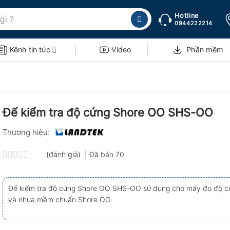
Hotline
0944222214
Kênh tin tức
Video
Phần mềm
Đế kiểm tra độ cứng Shore OO SHS-OO
Thương hiệu:
(đánh giá)
Đã bán
70
Được
xếp
hạng
Đế kiểm tra độ cứng Shore OO SHS-OO sử dụng cho máy đo độ c
0.0
và nhựa mềm chuẩn Shore OO.
5
sao