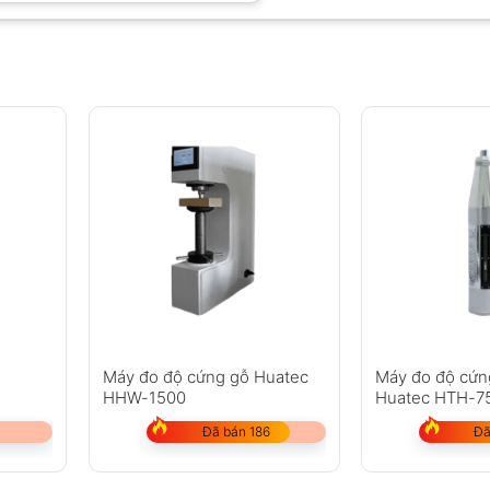
e
Máy đo độ cứng gỗ Huatec
Máy đo độ cứn
HHW-1500
Huatec HTH-7
Đã bán 186
Đã