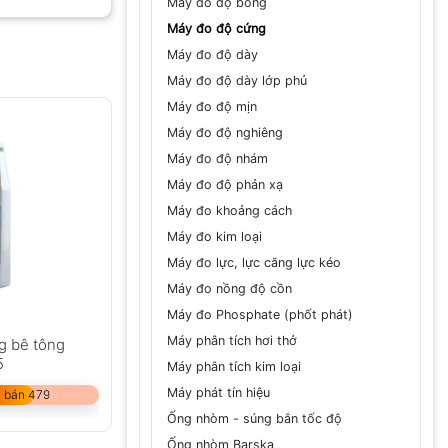
Máy đo độ bóng
Máy đo độ cứng
Máy đo độ dày
Máy đo độ dày lớp phủ
GỬI
Máy đo độ mịn
Máy đo độ nghiêng
Máy đo độ nhám
Máy đo độ phản xạ
Máy đo khoảng cách
Máy đo kim loại
Máy đo lực, lực căng lực kéo
Máy đo nồng độ cồn
Máy đo Phosphate (phốt phát)
Máy phân tích hơi thở
g bê tông
5
Máy phân tích kim loại
Máy phát tín hiệu
 bán 479
Ống nhòm - súng bắn tốc độ
Ống nhòm Barska