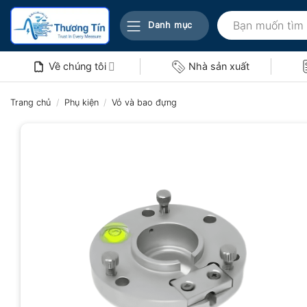
Bỏ
Tìm
qua
Danh mục
kiếm:
nội
dung
Về chúng tôi
Nhà sản xuất
Trang chủ
/
Phụ kiện
/
Vỏ và bao đựng