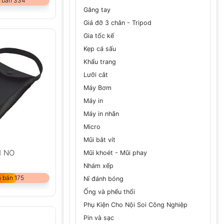
 bán 334
Găng tay
Giá đỡ 3 chân - Tripod
Gia tốc kế
Kẹp cá sấu
Khẩu trang
Lưỡi cắt
Máy Bơm
Máy in
Máy in nhãn
Micro
Mũi bắt vít
1 NO
Mũi khoét - Mũi phay
Nhám xếp
 bán 175
Nỉ đánh bóng
Ống và phểu thổi
Phụ Kiện Cho Nội Soi Công Nghiệp
Pin và sạc