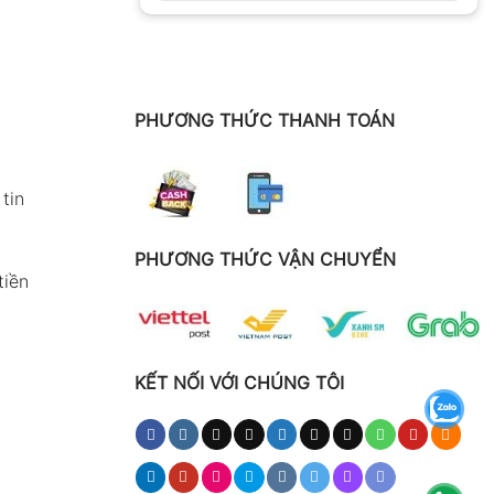
PHƯƠNG THỨC THANH TOÁN
tin
PHƯƠNG THỨC VẬN CHUYỂN
tiền
KẾT NỐI VỚI CHÚNG TÔI