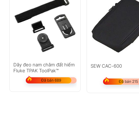
Dây đeo nam châm đất hiếm
SEW CAC-600
Fluke TPAK ToolPak™
Đã bán 689
Đã bán 215