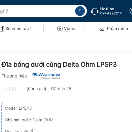
Hotline
0944222214
Kênh tin tức
Video
Phần mềm
Đĩa bóng dưới cùng Delta Ohm LPSP3
Thương hiệu:
(đánh giá)
Đã bán
25
Được
xếp
hạng
Model: LPSP3
0.0
5
sao
Nhà sản xuất: Delta OHM
Nơi sản xuất: Ý