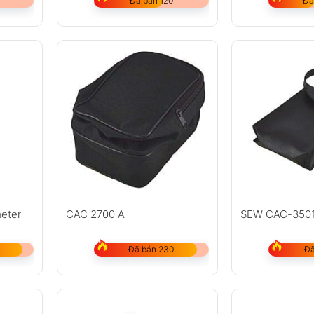
Đã bán 120
Đã
eter
CAC 2700 A
SEW CAC-350
Đã bán 230
Đã