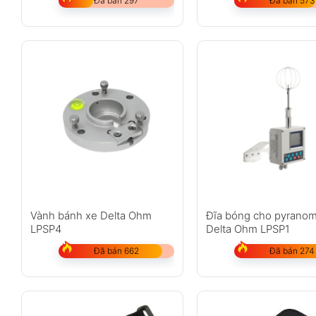
Đã bán 297
Đã bán 573
Vành bánh xe Delta Ohm
Đĩa bóng cho pyranom
LPSP4
Delta Ohm LPSP1
Đã bán 662
Đã bán 274