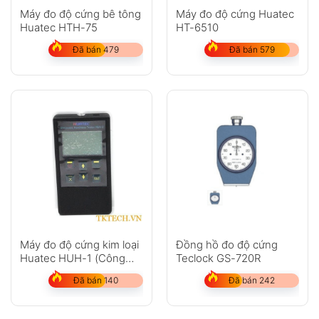
Máy đo độ cứng bê tông
Máy đo độ cứng Huatec
Huatec HTH-75
HT-6510
Đã bán 479
Đã bán 579
Máy đo độ cứng kim loại
Đồng hồ đo độ cứng
Huatec HUH-1 (Công
Teclock GS-720R
nghệ siêu âm Đức)
Đã bán 140
Đã bán 242