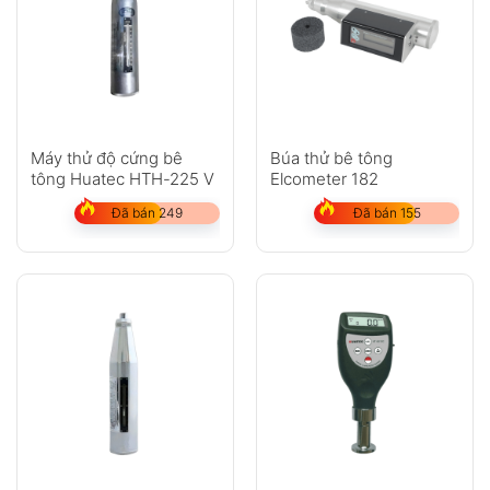
Máy thử độ cứng bê
Búa thử bê tông
tông Huatec HTH-225 V
Elcometer 182
Đã bán 249
Đã bán 155