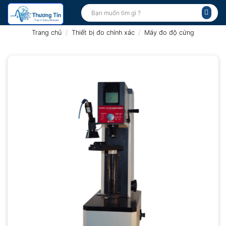
Bỏ
Tìm
kiếm:
qua
nội
Trang chủ
/
Thiết bị đo chính xác
/
Máy đo độ cứng
dung