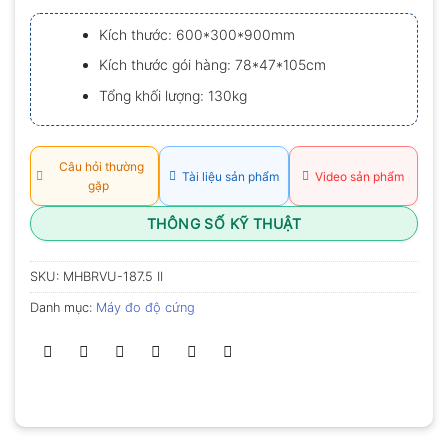
xếp
hạng
Kích thước: 600*300*900mm
0.0
5
Kích thước gói hàng: 78*47*105cm
sao
Tổng khối lượng: 130kg
Câu hỏi thường
Tài liệu sản phẩm
Video sản phẩm
gặp
THÔNG SỐ KỸ THUẬT
SKU:
MHBRVU-187.5 II
Danh mục:
Máy đo độ cứng