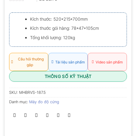
Được
xếp
hạng
Kích thước: 520*215*700mm
0.0
5
Kích thước gói hàng: 78*47*105cm
sao
Tổng khối lượng: 120kg
Câu hỏi thường
Tài liệu sản phẩm
Video sản phẩm
gặp
THÔNG SỐ KỸ THUẬT
SKU:
MHBRVS-187.5
Danh mục:
Máy đo độ cứng