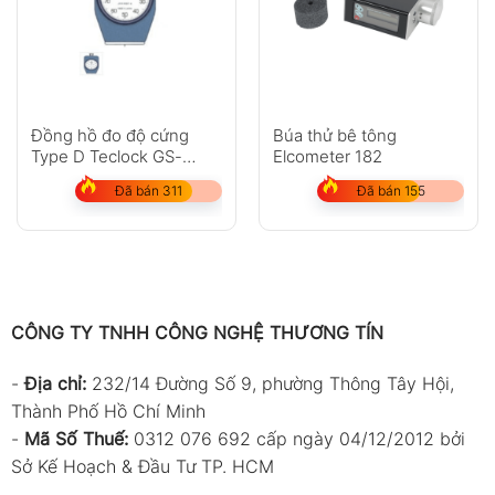
Đồng hồ đo độ cứng
Búa thử bê tông
Type D Teclock GS-
Elcometer 182
702N
Đã bán 311
Đã bán 155
CÔNG TY TNHH CÔNG NGHỆ THƯƠNG TÍN
-
Địa chỉ:
232/14 Đường Số 9, phường Thông Tây Hội,
Thành Phố Hồ Chí Minh
-
Mã Số Thuế:
0312 076 692 cấp ngày 04/12/2012 bởi
Sở Kế Hoạch & Đầu Tư TP. HCM