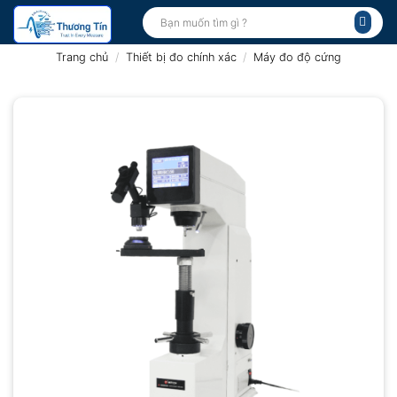
Bỏ
Tìm
kiếm:
qua
nội
Trang chủ
/
Thiết bị đo chính xác
/
Máy đo độ cứng
dung