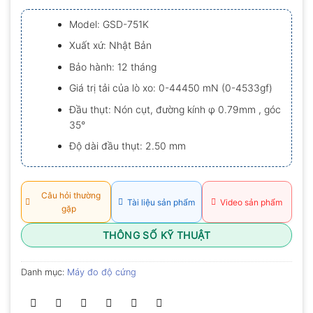
xếp
hạng
Model: GSD-751K
0.0
5
Xuất xứ: Nhật Bản
sao
Bảo hành: 12 tháng
Giá trị tải của lò xo: 0-44450 mN (0-4533gf)
Đầu thụt: Nón cụt, đường kính φ 0.79mm , góc
35°
Độ dài đầu thụt: 2.50 mm
Câu hỏi thường
Tài liệu sản phẩm
Video sản phẩm
gặp
THÔNG SỐ KỸ THUẬT
Danh mục:
Máy đo độ cứng