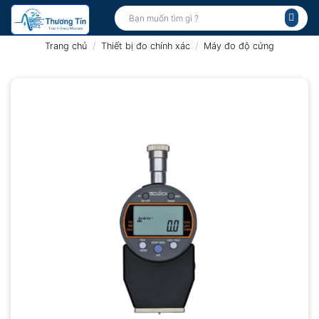
Bỏ
Tìm
kiếm:
qua
nội
Trang chủ
/
Thiết bị đo chính xác
/
Máy đo độ cứng
dung