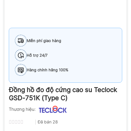
Miễn phí giao hàng
Hỗ trợ 24/7
Hàng chính hãng 100%
Đồng hồ đo độ cứng cao su Teclock
GSD-751K (Type C)
Thương hiệu:
Đã bán
28
Được