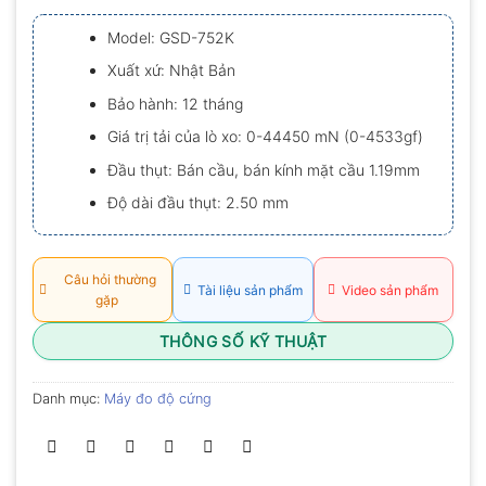
xếp
hạng
Model: GSD-752K
0.0
5
Xuất xứ: Nhật Bản
sao
Bảo hành: 12 tháng
Giá trị tải của lò xo: 0-44450 mN (0-4533gf)
Đầu thụt: Bán cầu, bán kính mặt cầu 1.19mm
Độ dài đầu thụt: 2.50 mm
Câu hỏi thường
Tài liệu sản phẩm
Video sản phẩm
gặp
THÔNG SỐ KỸ THUẬT
Danh mục:
Máy đo độ cứng