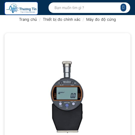
Bỏ
Tìm
kiếm:
qua
nội
Trang chủ
/
Thiết bị đo chính xác
/
Máy đo độ cứng
dung