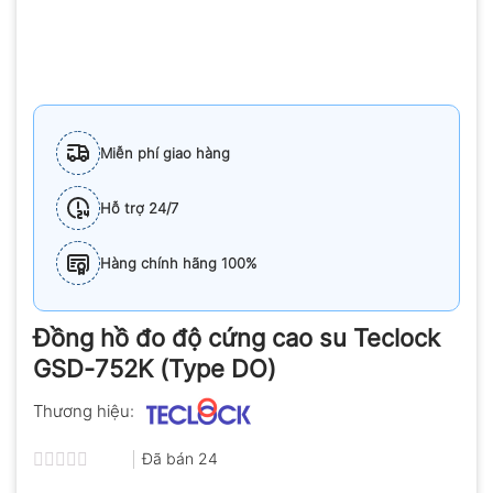
Miễn phí giao hàng
Hỗ trợ 24/7
Hàng chính hãng 100%
Đồng hồ đo độ cứng cao su Teclock
GSD-752K (Type DO)
Thương hiệu:
Đã bán
24
Được