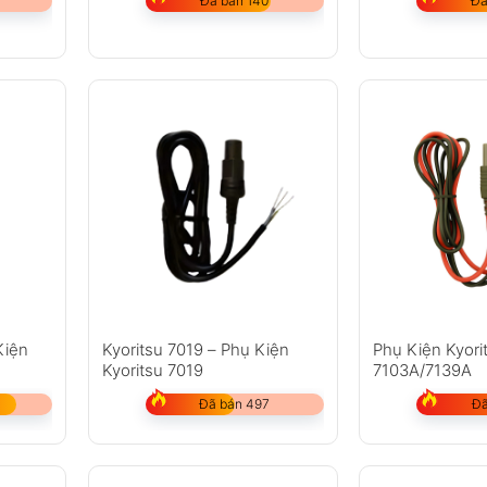
Đã bán 140
Đã
Kiện
Kyoritsu 7019 – Phụ Kiện
Phụ Kiện Kyori
Kyoritsu 7019
7103A/7139A
Đã bán 497
Đã