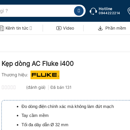
Hotline
0944222214
Kênh tin tức
Video
Phần mềm
Kẹp dòng AC Fluke i400
Thương hiệu:
(đánh giá)
Đã bán
131
Được
xếp
hạng
Đo dòng điện chính xác mà không làm đứt mạch
0.0
5
Tay cầm mềm
sao
Tối đa dây dẫn Ø 32 mm