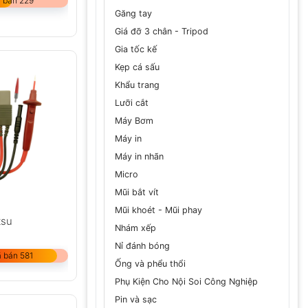
 bán 229
Găng tay
Giá đỡ 3 chân - Tripod
Gia tốc kế
Kẹp cá sấu
Khẩu trang
Lưỡi cắt
Máy Bơm
Máy in
Máy in nhãn
Micro
Mũi bắt vít
Mũi khoét - Mũi phay
tsu
Nhám xếp
Nỉ đánh bóng
 bán 581
Ống và phểu thổi
Phụ Kiện Cho Nội Soi Công Nghiệp
Pin và sạc