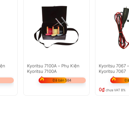
iện
Kyoritsu 7100A – Phụ Kiện
Kyoritsu 7067 
Kyoritsu 7100A
Kyoritsu 7067
Đã bán 584
Đã
0
₫
chưa VAT 8%