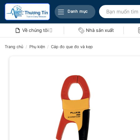
Bỏ
Tìm
qua
Danh mục
kiếm:
nội
dung
Về chúng tôi
Nhà sản xuất
Trang chủ
/
Phụ kiện
/
Cáp đo que đo và kẹp