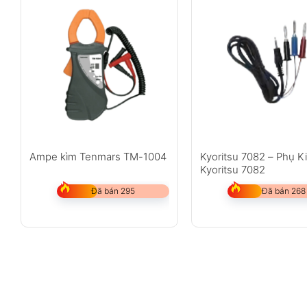
Ampe kìm Tenmars TM-1004
Kyoritsu 7082 – Phụ K
Kyoritsu 7082
Đã bán 295
Đã bán 268