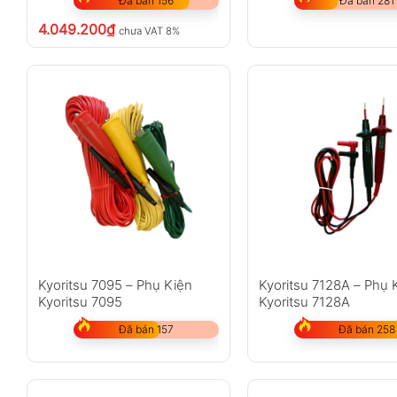
Đã bán 156
Đã bán 281
4.049.200
₫
chưa VAT 8%
Kyoritsu 7095 – Phụ Kiện
Kyoritsu 7128A – Phụ 
Kyoritsu 7095
Kyoritsu 7128A
Đã bán 157
Đã bán 258