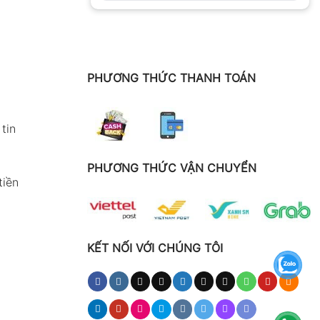
PHƯƠNG THỨC THANH TOÁN
tin
PHƯƠNG THỨC VẬN CHUYỂN
tiền
KẾT NỐI VỚI CHÚNG TÔI