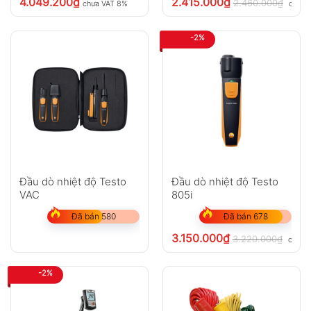
4.049.200
₫
2.415.000
₫
2.460.000
₫
chưa VAT 8%
chưa 
-2%
Đầu dò nhiệt độ Testo
Đầu dò nhiệt độ Testo
VAC
805i
Đã bán 580
Đã bán 678
3.150.000
₫
3.220.000
₫
chưa 
-2%