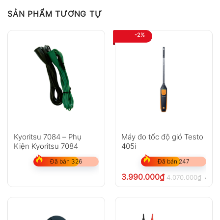
SẢN PHẨM TƯƠNG TỰ
-2%
Kyoritsu 7084 – Phụ
Máy đo tốc độ gió Testo
Kiện Kyoritsu 7084
405i
Đã bán 326
Đã bán 247
3.990.000
₫
4.070.000
₫
chưa 