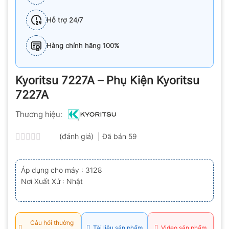
Hỗ trợ 24/7
Hàng chính hãng 100%
Kyoritsu 7227A – Phụ Kiện Kyoritsu
7227A
Thương hiệu:
(đánh giá)
Đã bán
59
Được
xếp
hạng
Áp dụng cho máy : 3128
0.0
Nơi Xuất Xứ : Nhật
5
sao
Câu hỏi thường
Tài liệu sản phẩm
Video sản phẩm