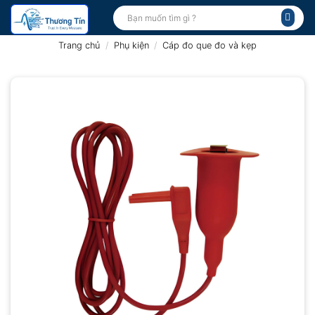
Bỏ
Tìm
kiếm:
qua
nội
Trang chủ
/
Phụ kiện
/
Cáp đo que đo và kẹp
dung