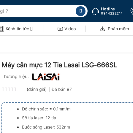
Hotline
0944222214
Kênh tin tức
Video
Phần mềm
Máy cân mực 12 Tia Lasai LSG-666SL
Thương hiệu:
(đánh giá)
Đã bán
97
Được
xếp
hạng
Độ chính xác: ± 0.1mm/m
0.0
5
Số tia laser: 12 tia
sao
Bước sóng Laser: 532nm