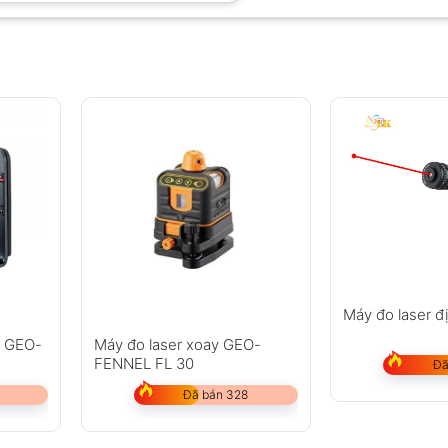
Máy đo laser đi
g GEO-
Máy đo laser xoay GEO-
FENNEL FL 30
Đã
Đã bán 328