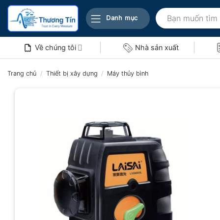
Bỏ
Tìm
qua
Danh mục
kiếm:
nội
dung
Về chúng tôi
Nhà sản xuất
Trang chủ
/
Thiết bị xây dựng
/
Máy thủy bình