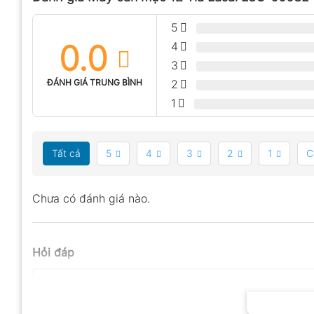
5
0.0
4
3
ĐÁNH GIÁ TRUNG BÌNH
2
1
Tất cả
5
4
3
2
1
C
Chưa có đánh giá nào.
Hỏi đáp