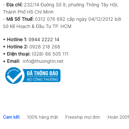
-
Địa chỉ:
232/14 Đường Số 9, phường Thông Tây Hội,
Thành Phố Hồ Chí Minh
-
Mã Số Thuế:
0312 076 692 cấp ngày 04/12/2012 bởi
Sở Kế Hoạch & Đầu Tư TP. HCM
•
Hotline 1
:
0944 2222 14
•
Hotline 2:
0928 218 268
• Điện thoại:
(028) 66 505 111
•
Email:
info@thuongtin.net
Cam kết
100% hàng thật
Freeship mọi đơn
Hoàn 200%