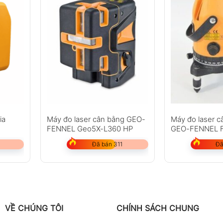
ia
Máy đo laser cân bằng GEO-
Máy đo laser c
FENNEL Geo5X-L360 HP
GEO-FENNEL F
Đã bán 311
Đã
VỀ CHÚNG TÔI
CHÍNH SÁCH CHUNG