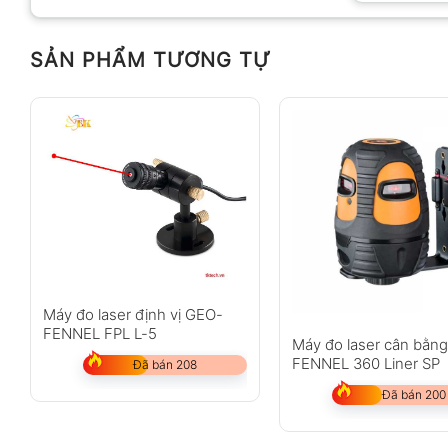
SẢN PHẨM TƯƠNG TỰ
Anh
Chị
Không có bình luận nào
Máy đo laser định vị GEO-
FENNEL FPL L-5
Máy đo laser cân bằn
FENNEL 360 Liner SP
Đã bán 208
Đã bán 200