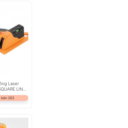
ông Laser
SQUARE LINER
 bán 263