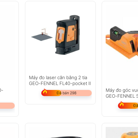
Máy đo laser cân bằng 2 tia
GEO-FENNEL FL40-pocket II
O-
Máy đo góc vu
Đã bán 298
GEO-FENNEL 
II
Đã