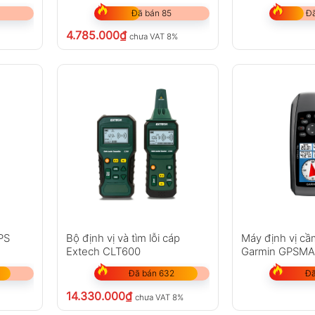
Đã bán 85
Đã
4.785.000
₫
chưa VAT 8%
PS
Bộ định vị và tìm lỗi cáp
Máy định vị cầ
Extech CLT600
Garmin GPSMA
Đã bán 632
Đã
14.330.000
₫
chưa VAT 8%