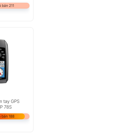
 bán 211
m tay GPS
P 78S
 bán 188