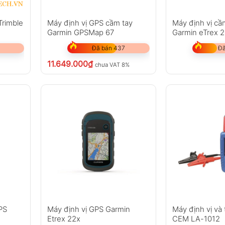
 Trimble
Máy định vị GPS cầm tay
Máy định vị cầ
Garmin GPSMap 67
Garmin eTrex 
Đã bán 437
Đã
11.649.000
₫
chưa VAT 8%
PS
Máy định vị GPS Garmin
Máy định vị và 
Etrex 22x
CEM LA-1012