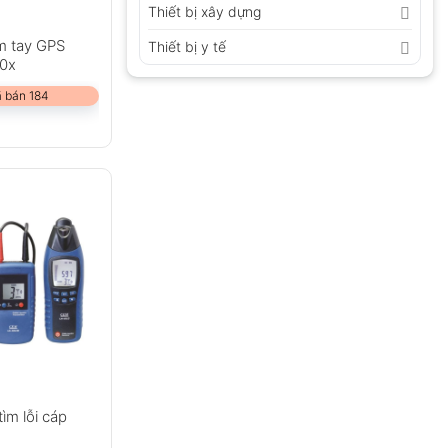
Thiết bị xây dựng
m tay GPS
Thiết bị y tế
20x
 bán 184
tìm lỗi cáp