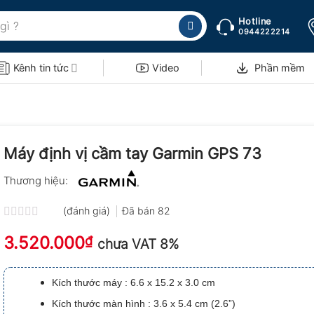
Hotline
0944222214
Kênh tin tức
Video
Phần mềm
Máy định vị cầm tay Garmin GPS 73
Thương hiệu:
(đánh giá)
Đã bán
82
Được
3.520.000
xếp
₫
chưa VAT 8%
hạng
0.0
5
Kích thước máy : 6.6 x 15.2 x 3.0 cm
sao
Kích thước màn hình : 3.6 x 5.4 cm (2.6”)