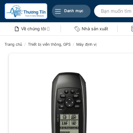
Bỏ
Tìm
qua
Danh mục
kiếm:
nội
dung
Về chúng tôi
Nhà sản xuất
Trang chủ
/
Thiết bị viễn thông, GPS
/
Máy định vị