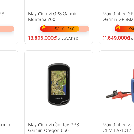
PS
Máy định vị GPS Garmin
Máy định vị GP
Montana 700
Garmin GPSMa
Đã bán 540
Đã
13.805.000
₫
11.649.000
₫
chưa VAT 8%
c
armin
Máy định vị cầm tay GPS
Máy định vị và 
Garmin Oregon 650
CEM LA-1012