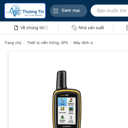
Bỏ
Tìm
qua
Danh mục
kiếm:
nội
dung
Về chúng tôi
Nhà sản xuất
Trang chủ
/
Thiết bị viễn thông, GPS
/
Máy định vị