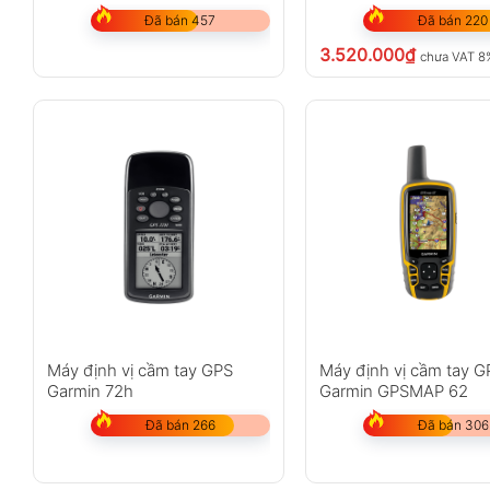
Đã bán 457
Đã bán 220
3.520.000
₫
chưa VAT 8
Máy định vị cầm tay GPS
Máy định vị cầm tay G
Garmin 72h
Garmin GPSMAP 62
Đã bán 266
Đã bán 306