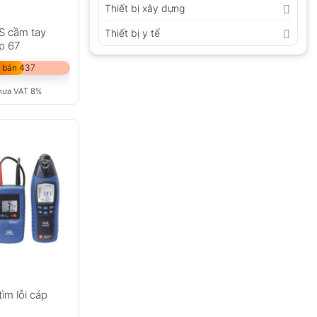
Thiết bị xây dựng
S cầm tay
Thiết bị y tế
p 67
 bán 437
hưa VAT 8%
tìm lỗi cáp