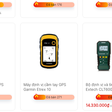
Đã bán 176
Đã
%
PS
Máy định vị cầm tay GPS
Bộ định vị và tì
Garmin Etrex 10
Extech CLT60
Đã bán 271
Đã
14.330.000
₫
c