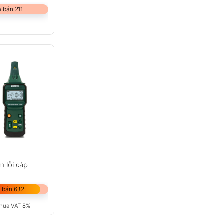
 bán 211
m lỗi cáp
0
 bán 632
hưa VAT 8%