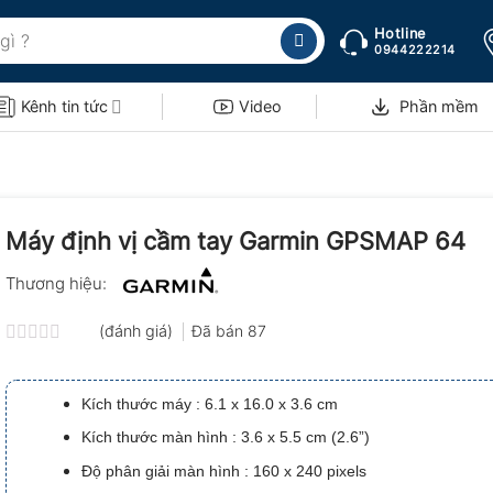
Hotline
0944222214
Kênh tin tức
Video
Phần mềm
Máy định vị cầm tay Garmin GPSMAP 64
Thương hiệu:
(đánh giá)
Đã bán
87
Được
xếp
hạng
Kích thước máy : 6.1 x 16.0 x 3.6 cm
0.0
5
Kích thước màn hình : 3.6 x 5.5 cm (2.6”)
sao
Độ phân giải màn hình : 160 x 240 pixels