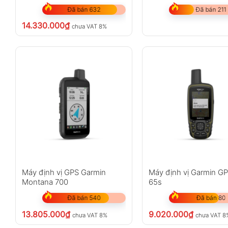
Đã bán 632
Đã bán 211
14.330.000
₫
chưa VAT 8%
Máy định vị GPS Garmin
Máy định vị Garmin 
Montana 700
65s
Đã bán 540
Đã bán 80
13.805.000
₫
9.020.000
₫
chưa VAT 8%
chưa VAT 8