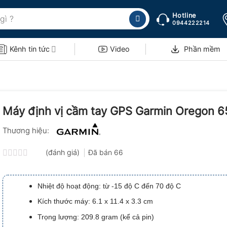
Hotline
0944222214
Kênh tin tức
Video
Phần mềm
Máy định vị cầm tay GPS Garmin Oregon 6
Thương hiệu:
(đánh giá)
Đã bán
66
Được
xếp
hạng
Nhiệt độ hoạt động: từ -15 độ C đến 70 độ C
0.0
5
Kích thước máy: 6.1 x 11.4 x 3.3 cm
sao
Trọng lượng: 209.8 gram (kể cả pin)