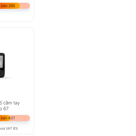
 bán 266
S cầm tay
p 67
 bán 437
hưa VAT 8%