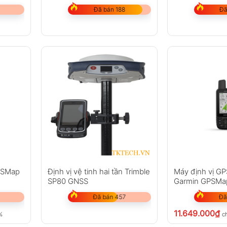
Đã bán 188
Đã
GPSMap
Định vị vệ tinh hai tần Trimble
Máy định vị GP
SP80 GNSS
Garmin GPSMa
Đã bán 457
Đã
11.649.000
₫
%
c