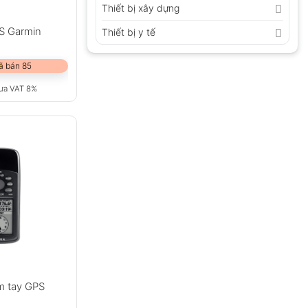
Thiết bị xây dựng
PS Garmin
Thiết bị y tế
ã bán 85
ưa VAT 8%
m tay GPS