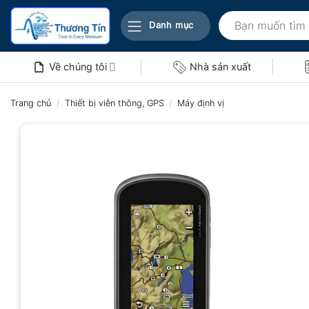
Bỏ
Tìm
qua
Danh mục
kiếm:
nội
dung
Về chúng tôi
Nhà sản xuất
Trang chủ
/
Thiết bị viễn thông, GPS
/
Máy định vị