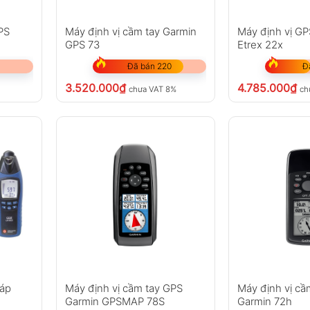
PS
Máy định vị cầm tay Garmin
Máy định vị G
GPS 73
Etrex 22x
Đã bán 220
Đ
3.520.000
₫
4.785.000
₫
chưa VAT 8%
ch
cáp
Máy định vị cầm tay GPS
Máy định vị cầ
Garmin GPSMAP 78S
Garmin 72h