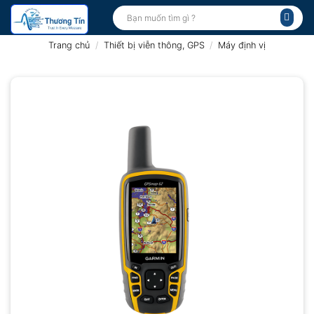
Bỏ
Tìm
kiếm:
qua
nội
Trang chủ
/
Thiết bị viễn thông, GPS
/
Máy định vị
dung