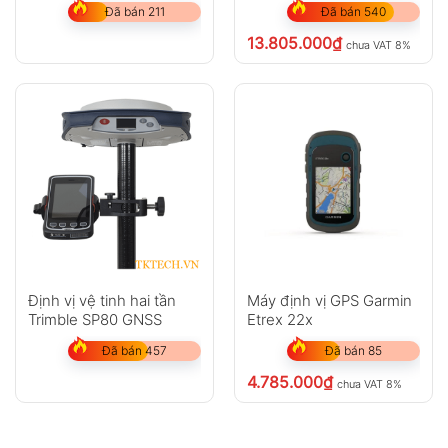
Đã bán 211
Đã bán 540
13.805.000
₫
chưa VAT 8%
Định vị vệ tinh hai tần
Máy định vị GPS Garmin
Trimble SP80 GNSS
Etrex 22x
Đã bán 457
Đã bán 85
4.785.000
₫
chưa VAT 8%