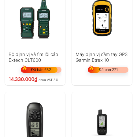
Bộ định vị và tìm lỗi cáp
Máy định vị cầm tay GPS
Extech CLT600
Garmin Etrex 10
Đã bán 632
Đã bán 271
14.330.000
₫
chưa VAT 8%