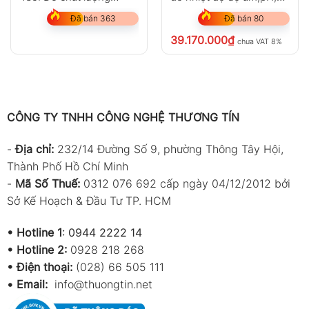
không khí
ORP, EC, TDS, Độ mặn,
Đã bán 363
Đã bán 80
DO, Áp suất
39.170.000
₫
chưa VAT 8%
CÔNG TY TNHH CÔNG NGHỆ THƯƠNG TÍN
-
Địa chỉ:
232/14 Đường Số 9, phường Thông Tây Hội,
Thành Phố Hồ Chí Minh
-
Mã Số Thuế:
0312 076 692 cấp ngày 04/12/2012 bởi
Sở Kế Hoạch & Đầu Tư TP. HCM
•
Hotline 1
:
0944 2222 14
•
Hotline 2:
0928 218 268
• Điện thoại:
(028) 66 505 111
•
Email:
info@thuongtin.net