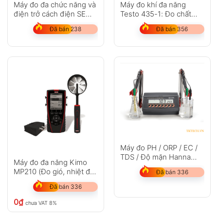
Máy đo đa chức năng và
Máy đo khí đa năng
điện trở cách điện SEW
Testo 435-1: Đo chất
1154 TMF M
lượng không khí
Đã bán 238
Đã bán 356
Máy đo PH / ORP / EC /
TDS / Độ mặn Hanna
Máy đo đa năng Kimo
HI2550-01
MP210 (Đo gió, nhiệt độ,
Đã bán 336
áp suất, CO, khí rò rỉ, tốc
Đã bán 336
độ)
0
₫
chưa VAT 8%