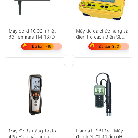
Máy đo khí CO2, nhiệt
Máy đo đa chức năng và
độ Tenmars TM-187D
điện trở cách điện SEW
1151 IN
Đã bán 719
Đã bán 370
Máy đo đa năng Testo
Hanna HI98194 – Máy
435: Đo chất lượng
đo nhiệt độ độ ẩm,pH,