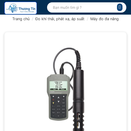
Bỏ
Tìm
kiếm:
qua
nội
Trang chủ
/
Đo khí thải, phát xạ, áp suất
/
Máy đo đa năng
dung