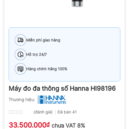
Miễn phí giao hàng
Hỗ trợ 24/7
Hàng chính hãng 100%
Máy đo đa thông số Hanna HI98196
Thương hiệu:
(đánh giá)
Đã bán
41
Được
33.500.000
xếp
₫
chưa VAT 8%
hạng