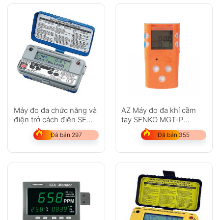
Máy đo đa chức năng và
AZ Máy đo đa khí cầm
điện trở cách điện SEW
tay SENKO MGT-P
1155 TMF M
(O2,CO,H2S, Khí dễ
Đã bán 297
Đã bán 355
cháy, cảm biến Catalytic)