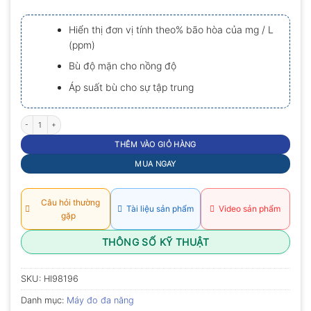
0.0
5
Hiển thị đơn vị tính theo% bão hòa của mg / L
sao
(ppm)
Bù độ mặn cho nồng độ
Áp suất bù cho sự tập trung
Máy đo đa thông số Hanna HI98196 số lượng
THÊM VÀO GIỎ HÀNG
MUA NGAY
Câu hỏi thường
Tài liệu sản phẩm
Video sản phẩm
gặp
THÔNG SỐ KỸ THUẬT
SKU:
HI98196
Danh mục:
Máy đo đa năng