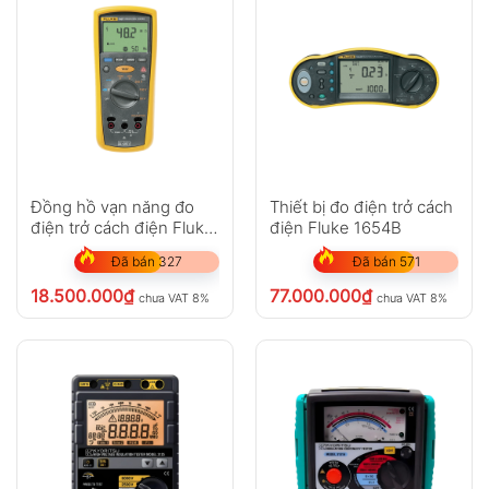
Đồng hồ vạn năng đo
Thiết bị đo điện trở cách
điện trở cách điện Fluke
điện Fluke 1654B
1507
Đã bán 327
Đã bán 571
18.500.000
₫
77.000.000
₫
chưa VAT 8%
chưa VAT 8%