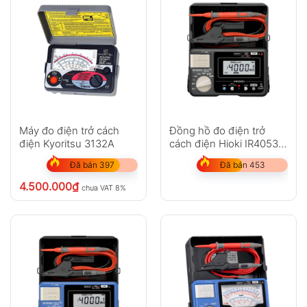
Máy đo điện trở cách
Đồng hồ đo điện trở
điện Kyoritsu 3132A
cách điện Hioki IR4053-
10
Đã bán 397
Đã bán 453
4.500.000
₫
chưa VAT 8%