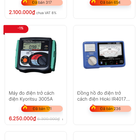
Đã bán 317
Đã bán 654
2.100.000
₫
chưa VAT 8%
-1%
Máy đo điện trở cách
Đồng hồ đo điện trở
điện Kyoritsu 3005A
cách điện Hioki IR4017-
20
Đã bán 171
Đã bán 236
6.250.000
₫
6.300.000
₫
chưa VAT 8%