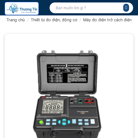
Bỏ
Tìm
kiếm:
qua
nội
Trang chủ
/
Thiết bị đo điện, động cơ
/
Máy đo điện trở cách điện
dung