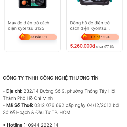
Máy đo điện trở cách
Đồng hồ đo điện trở
điện kyoritsu 3125
cách điện Kyoritsu
3131A
Đã bán 161
Đã bán 394
5.260.000
₫
chưa VAT 8%
CÔNG TY TNHH CÔNG NGHỆ THƯƠNG TÍN
-
Địa chỉ:
232/14 Đường Số 9, phường Thông Tây Hội,
Thành Phố Hồ Chí Minh
-
Mã Số Thuế:
0312 076 692 cấp ngày 04/12/2012 bởi
Sở Kế Hoạch & Đầu Tư TP. HCM
•
Hotline 1
:
0944 2222 14