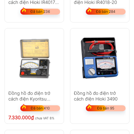
cách điện Hioki IR4017-
điện Hioki IR4018-20
20
Đã bán 236
Đã bán 284
Đồng hồ đo điện trở
Đồng hồ đo điện trở
cách điện Kyoritsu
cách điện Hioki 3490
3161A (20MΩ/100MΩ)
Đã bán 410
Đã bán 95
7.330.000
₫
chưa VAT 8%