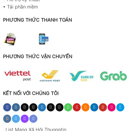
•
Tải phần mềm
PHƯƠNG THỨC THANH TOÁN
PHƯƠNG THỨC VẬN CHUYỂN
KẾT NỐI VỚI CHÚNG TÔI
.
List Mạng Xã Hội Thuongtin