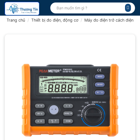
Bỏ
Tìm
kiếm:
qua
nội
Trang chủ
/
Thiết bị đo điện, động cơ
/
Máy đo điện trở cách điện
dung