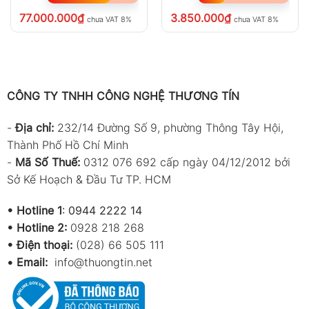
77.000.000
₫
3.850.000
₫
chưa VAT 8%
chưa VAT 8%
CÔNG TY TNHH CÔNG NGHỆ THƯƠNG TÍN
-
Địa chỉ:
232/14 Đường Số 9, phường Thông Tây Hội,
Thành Phố Hồ Chí Minh
-
Mã Số Thuế:
0312 076 692 cấp ngày 04/12/2012 bởi
Sở Kế Hoạch & Đầu Tư TP. HCM
•
Hotline 1
:
0944 2222 14
•
Hotline 2:
0928 218 268
• Điện thoại:
(028) 66 505 111
•
Email:
info@thuongtin.net