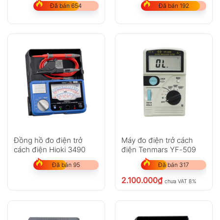
Đã bán 654
Đã bán 192
Đồng hồ đo điện trở
Máy đo điện trở cách
cách điện Hioki 3490
điện Tenmars YF-509
Đã bán 95
Đã bán 317
2.100.000
₫
chưa VAT 8%