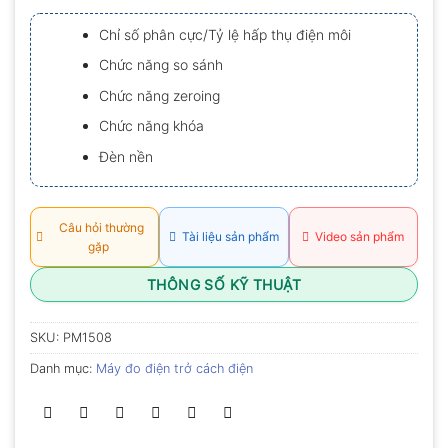
xếp
hạng
Chỉ số phân cực/Tỷ lệ hấp thụ điện môi
0.0
5
Chức năng so sánh
sao
Chức năng zeroing
Chức năng khóa
Đèn nền
Câu hỏi thường
Tài liệu sản phẩm
Video sản phẩm
gặp
THÔNG SỐ KỸ THUẬT
SKU:
PM1508
Danh mục:
Máy đo điện trở cách điện