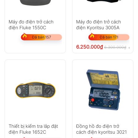
Máy đo điện trở cách
Máy đo điện trở cách
điện Fluke 1550C
điện Kyoritsu 3005A
Đã bán 157
Đã bán 171
6.250.000
₫
6.300.000
₫
chưa 
Thiết bị kiểm tra lắp đặt
Đồng hồ đo điện trở
điện Fluke 1652C
cách điện kyoritsu 3021