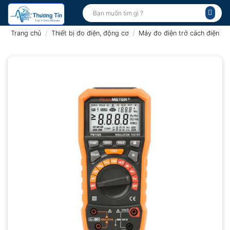
Bỏ
Tìm
kiếm:
qua
nội
Trang chủ
/
Thiết bị đo điện, động cơ
/
Máy đo điện trở cách điện
dung